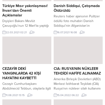
Türkiye Mısır yakınlaşması!
Danish Siddiqui, Çatışmada
İhvan’dan Önemli
Öldürüldü
Açıklamalar
Reuters haber ajansının Pulitzer
Dışişleri Bakanı Mevlüt
ödüllü foto muhabiri Danish
Çavuşoğlu'nun 12 Mart'ta yaptığı
Siddiqui’nin Afganistan’ın
"Mısır ile hem istihbarat
Kandahar ilinde Taliban askerleri
22.03.2021 02:21
0
16.07.2021 16:08
0
düzeyinde hem de dışişleri
ile güvenlik güçleri arasında
bakanlıkları düzeyinde
meydana gelen çatışmada
temaslarımız var. Diplomatik
öldürüldüğü duyuruldu. Hint
düzeyde temaslarımız başladı"
gazeteci, bugüne kadar
şeklindeki açıklamasının ardından
Afganistan ve Irak'taki savaşlar,
Katar merkezli Al Jazeera
Rohingya mülteci krizi, Hong
Mubasher televizyonuna konuşan
Kong protestoları ve Nepal
Müslüman Kardeşler Teşkilatı
depremleri başta olmak üzere,
CEZAYİR DEKİ
CIA: RUSYA’NIN NÜKLEER
(İhvan) Rehberlik Konseyi Başkan
birçok olayı objektifinden
YANGINLARDA 42 KİŞİ
TEHDİDİ HAFİFE ALINAMAZ
Vekili İbrahim Munir, konuyla ilgili
dünyayla paylaştı. Bir Afgan...
HAYATINI KAYBETTİ
Amerika Birleşik Devletleri (ABD)
değerlendirmelerde bulundu.
Cezayir Cumhurbaşkanı
Merkezi İstihbarat Teşkilatı (CIA)
TÜRKİYE DÜRÜST VE...
Abdülmecid Tebbun, olaylarla ilgili
Rusya’nın nükleer silah kullanımı
yaptığı yazılı açıklamada ise,
tehdidinin hafife alınamayacağını
11.08.2021 13:15
0
15.04.2022 06:22
0
"Bejaia ve Tizi Ouzou dağlarında
ancak CIA’in bu endişeyi
çıkan yangınlardan yüzden fazla
destekleyecek “somut deliller”