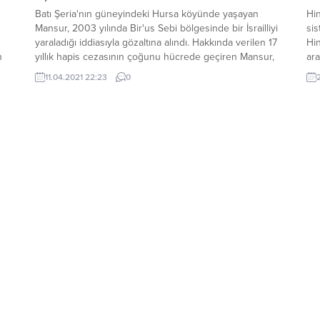
Batı Şeria'nın güneyindeki Hursa köyünde yaşayan
Hi
Mansur, 2003 yılında Bir'us Sebi bölgesinde bir İsrailliyi
sis
yaraladığı iddiasıyla gözaltına alındı. Hakkında verilen 17
Hi
n
yıllık hapis cezasının çoğunu hücrede geçiren Mansur,
ar
birkaç gün önce Negev Hapishanesinden tahliye edildi.
sis
11.04.2021 22:23
0
2
Yıllardır hayali kurulan karşılama anı beklenenden biraz
Hin
da
farklı gerçekleşti. Hapishanedeyken bir ziyaret sırasında
400
annesini tanımayan...
kon
ül