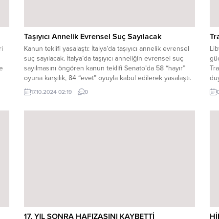
Taşıyıcı Annelik Evrensel Suç Sayılacak
Tr
ri
Kanun teklifi yasalaştı: İtalya’da taşıyıcı annelik evrensel
Lib
suç sayılacak. İtalya’da taşıyıcı anneliğin evrensel suç
güç
ve
sayılmasını öngören kanun teklifi Senato’da 58 “hayır”
Tra
oyuna karşılık, 84 “evet” oyuyla kabul edilerek yasalaştı.
duy
Yeni yasanın amacının, İtalyanların taşıyıcı annelik
sö
17.10.2024 02:19
0
n
uygulaması için yurt dışına gitmesini engellemek olduğu
Tr
nın
belirtiliyor. Yeni yasayla, farklı ülkelerde taşıyıcı annelik
sağ
uygulamasına...
bin
17, YIL SONRA HAFIZASINI KAYBETTİ
Hİ