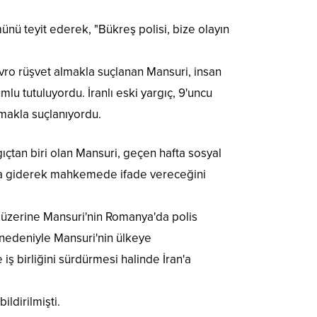
nü teyit ederek, "Bükreş polisi, bize olayın
avro rüşvet almakla suçlanan Mansuri, insan
lu tutuluyordu. İranlı eski yargıç, 9'uncu
makla suçlanıyordu.
gıçtan biri olan Mansuri, geçen hafta sosyal
an'a giderek mahkemede ifade vereceğini
bi üzerine Mansuri'nin Romanya'da polis
 nedeniyle Mansuri'nin ülkeye
iş birliğini sürdürmesi halinde İran'a
ldirilmişti.