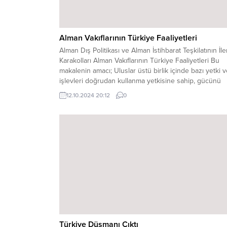
Alman Vakıflarının Türkiye Faaliyetleri
Alman Dış Politikası ve Alman İstihbarat Teşkilatının İle
Karakolları Alman Vakıflarının Türkiye Faaliyetleri Bu
makalenin amacı; Uluslar üstü birlik içinde bazı yetki 
işlevleri doğrudan kullanma yetkisine sahip, gücünü
askeri alandan ziyade iktisadi alanda gösteren
12.10.2024 20:12
0
Almanya’ya; Yumuşak Güç kullanımı bakımından Alma
dış politikasına yön veren ve Alman istihbarat teşkilatı
ileri...
Türkiye Düşmanı Çıktı