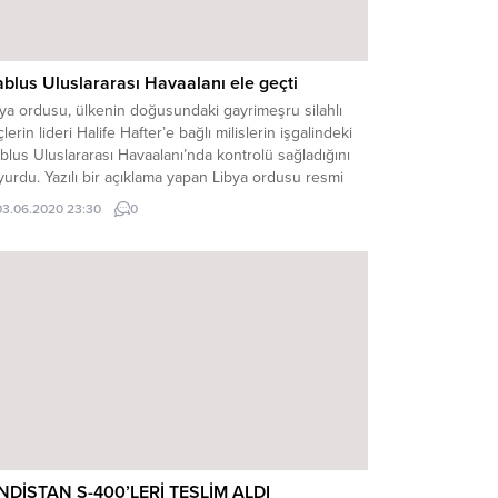
ablus Uluslararası Havaalanı ele geçti
ya ordusu, ülkenin doğusundaki gayrimeşru silahlı
lerin lideri Halife Hafter’e bağlı milislerin işgalindeki
blus Uluslararası Havaalanı’nda kontrolü sağladığını
urdu. Yazılı bir açıklama yapan Libya ordusu resmi
zcüsü Albay Muhammed Kununu, “Askeri birliklerimiz
03.06.2020 23:30
0
ablus Uluslararası Havaalanı’nda kontrolü tamamen
ladı.” ifadelerini kullandı. Kununu açıklamasında, Kasr
 Gaşir bölgesine doğru kaçan Halife Hafter’e...
NDİSTAN S-400’LERİ TESLİM ALDI