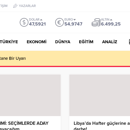
TİŞİM
YAZARLAR
DOLAR
EURO
ALTIN
47,5921
54,9747
6.499,25
TÜRKİYE
EKONOMİ
DÜNYA
EĞİTİM
ANALİZ
tane Bir Uyarı
IMİ: SEÇİMLERDE ADAY
Libya’da Hafter güçlerine a
ayacağım
darbe!