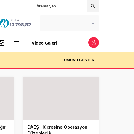
BIST
°C
İSTANBUL
13.798,82
AÇIK
Video Galeri
TÜMÜNÜ GÖSTER →
ğır
DAEŞ Hücresine Operasyon
Düzenledik