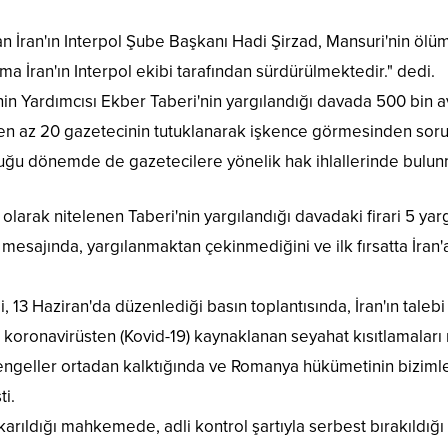
 İran'ın Interpol Şube Başkanı Hadi Şirzad, Mansuri'nin ölümü
urma İran'ın Interpol ekibi tarafından sürdürülmektedir." dedi.
'nin Yardımcısı Ekber Taberi'nin yargılandığı davada 500 bin 
da en az 20 gazetecinin tutuklanarak işkence görmesinden sorum
ğu dönemde de gazetecilere yönelik hak ihlallerinde bulun
olarak nitelenen Taberi'nin yargılandığı davadaki firari 5 yar
mesajında, yargılanmaktan çekinmediğini ve ilk fırsatta İr
, 13 Haziran'da düzenlediği basın toplantısında, İran'ın tale
p koronavirüsten (Kovid-19) kaynaklanan seyahat kısıtlamaları
, engeller ortadan kalktığında ve Romanya hükümetinin bizimle 
i.
rıldığı mahkemede, adli kontrol şartıyla serbest bırakıldığı bi