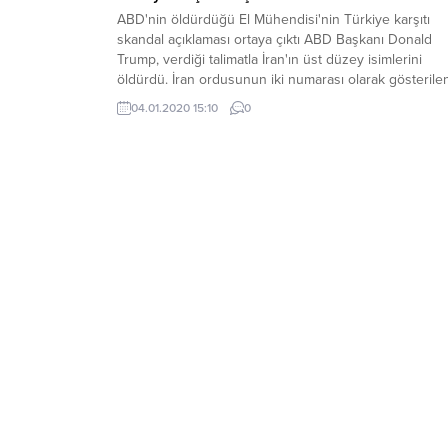
ABD'nin öldürdüğü El Mühendisi'nin Türkiye karşıtı
skandal açıklaması ortaya çıktı ABD Başkanı Donald
Trump, verdiği talimatla İran'ın üst düzey isimlerini
öldürdü. İran ordusunun iki numarası olarak gösterile
Kasım Süleymani'nin öldürülmesi ülkede büyük bir
04.01.2020 15:10
0
üzüntüye neden olurken, Irak ve çeşitli bölgelerde
sevinç gösterilerinin düzenlendi. Süleymani'nin yanın
ölen diğer bir isim ise,...