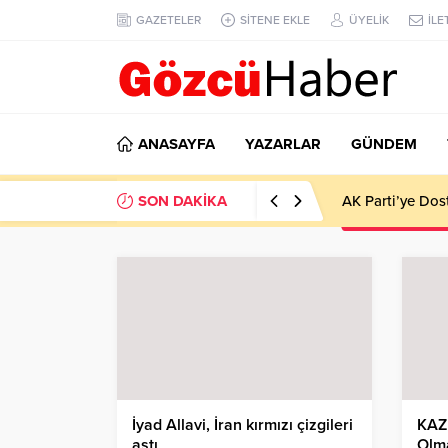
GAZETELER
SİTENE EKLE
ÜYELİK
İLE
ANASAYFA
YAZARLAR
GÜNDEM
SON DAKİKA
AK Parti’ye Dos
İyad Allavi, İran kırmızı çizgileri
KAZ
aştı
Olm