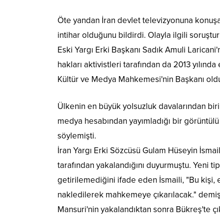
Öte yandan İran devlet televizyonuna konuşan
intihar olduğunu bildirdi. Olayla ilgili soruşt
Eski Yargı Erki Başkanı Sadık Amuli Laricani
hakları aktivistleri tarafından da 2013 yılın
Kültür ve Medya Mahkemesi'nin Başkanı oldu
Ülkenin en büyük yolsuzluk davalarından biri 
medya hesabından yayımladığı bir görüntülü 
söylemişti.
İran Yargı Erki Sözcüsü Gulam Hüseyin İsmaili
tarafından yakalandığını duyurmuştu. Yeni ti
getirilemediğini ifade eden İsmaili, "Bu kişi
nakledilerek mahkemeye çıkarılacak." demişt
Mansuri'nin yakalandıktan sonra Bükreş'te çıka