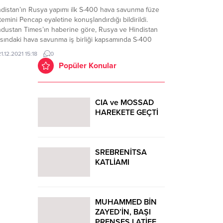
ndistan’ın Rusya yapımı ilk S-400 hava savunma füze
temini Pencap eyaletine konuşlandırdığı bildirildi.
ndustan Times’ın haberine göre, Rusya ve Hindistan
asındaki hava savunma iş birliği kapsamında S-400
temlerinin ilk bataryalarının kurulumu gerçekleştirildi.
1.12.2021 15:18
0
distan Hava Kuvvetlerinden yapılan açıklamada, S-
Popüler Konular
 bataryalarının Hindistan’ın Pencap eyaletine
uşlandırıldığı belirtilirken, Rus yapımı füzelerin
kenin hava savunma...
CIA ve MOSSAD
HAREKETE GEÇTİ
SREBRENİTSA
KATLİAMI
MUHAMMED BİN
ZAYED’İN, BAŞI
PRENSES LATİFE