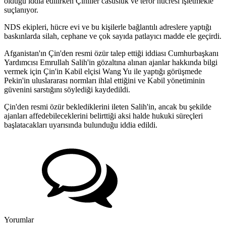
olduğu iddia edilirken Çinliler casusluk ve terör hücresi işletmekle
suçlanıyor.
NDS ekipleri, hücre evi ve bu kişilerle bağlantılı adreslere yaptığı
baskınlarda silah, cephane ve çok sayıda patlayıcı madde ele geçirdi.
Afganistan'ın Çin'den resmi özür talep ettiği iddiası Cumhurbaşkanı
Yardımcısı Emrullah Salih'in gözaltına alınan ajanlar hakkında bilgi
vermek için Çin'in Kabil elçisi Wang Yu ile yaptığı görüşmede
Pekin'in uluslararası normları ihlal ettiğini ve Kabil yönetiminin
güvenini sarstığını söylediği kaydedildi.
Çin'den resmi özür beklediklerini ileten Salih'in, ancak bu şekilde
ajanları affedebileceklerini belirttiği aksi halde hukuki süreçleri
başlatacakları uyarısında bulunduğu iddia edildi.
Yorumlar