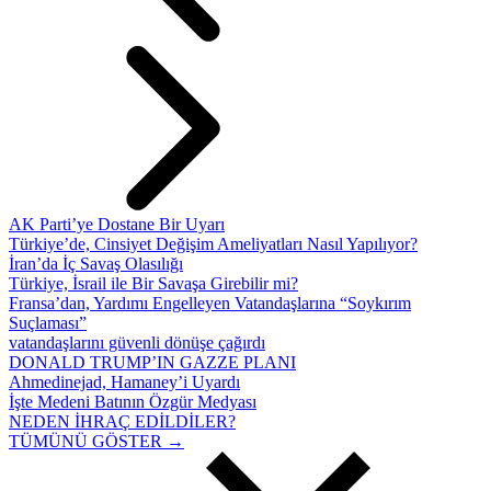
AK Parti’ye Dostane Bir Uyarı
Türkiye’de, Cinsiyet Değişim Ameliyatları Nasıl Yapılıyor?
İran’da İç Savaş Olasılığı
Türkiye, İsrail ile Bir Savaşa Girebilir mi?
Fransa’dan, Yardımı Engelleyen Vatandaşlarına “Soykırım
Suçlaması”
vatandaşlarını güvenli dönüşe çağırdı
DONALD TRUMP’IN GAZZE PLANI
Ahmedinejad, Hamaney’i Uyardı
İşte Medeni Batının Özgür Medyası
NEDEN İHRAÇ EDİLDİLER?
TÜMÜNÜ GÖSTER →