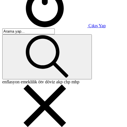
Çıkış Yap
enflasyon
emeklilik
ötv
döviz
akp
chp
mhp