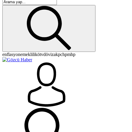
enflasyon
emeklilik
ötv
döviz
akp
chp
mhp