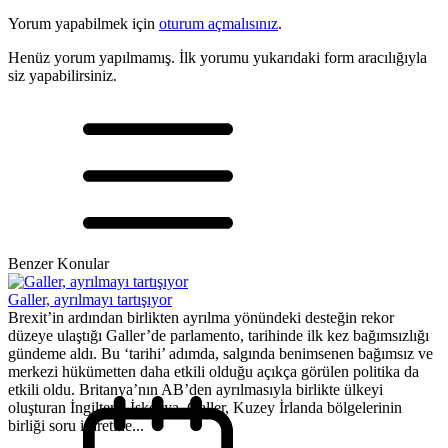
Yorum yapabilmek için
oturum açmalısınız
.
Henüz yorum yapılmamış. İlk yorumu yukarıdaki form aracılığıyla
siz yapabilirsiniz.
Benzer Konular
Galler, ayrılmayı tartışıyor
Brexit’in ardından birlikten ayrılma yönündeki desteğin rekor
düzeye ulaştığı Galler’de parlamento, tarihinde ilk kez bağımsızlığı
gündeme aldı. Bu ‘tarihi’ adımda, salgında benimsenen bağımsız ve
merkezi hükümetten daha etkili olduğu açıkça görülen politika da
etkili oldu. Britanya’nın AB’den ayrılmasıyla birlikte ülkeyi
oluşturan İngiltere, İskoçya, Galler, Kuzey İrlanda bölgelerinin
birliği soru işaretine...