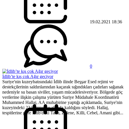
19.02.2021 18:36
0
İdlib’te kış çok Ağır geçiyor
Suriye'nin kuzeybatısındaki İdlib ilinde Beşşar Esed rejimi ve
destekçilerinin saldırılarından kaçarak sığındıkları çadırları sağanak
nedeniyle su basan siviller, yaşam mücadelesiveriyor. Bölgede göç
verilerine ilişkin çalışma yürüten Suriye Müdahale Koordinatörü
Muhammed Hallaj, AA muhabirine yaptığı açıklamada, Suriye'nin
kuzeyindeki 23 kampın su altında kaldığını söyledi. Hallaj,
tespitlerine göre İdlib'deki Talia, Zalene, Killi, Cebel, Amani gibi...