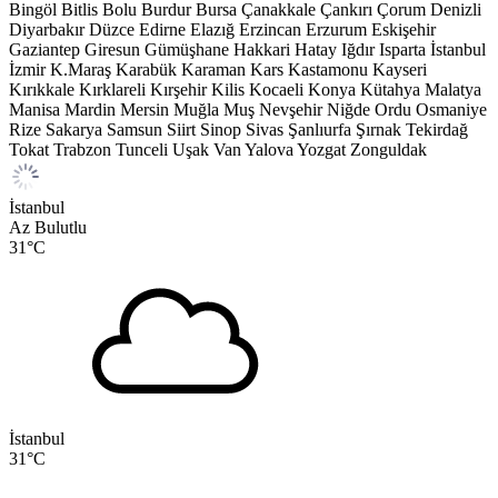
Bingöl
Bitlis
Bolu
Burdur
Bursa
Çanakkale
Çankırı
Çorum
Denizli
Diyarbakır
Düzce
Edirne
Elazığ
Erzincan
Erzurum
Eskişehir
Gaziantep
Giresun
Gümüşhane
Hakkari
Hatay
Iğdır
Isparta
İstanbul
İzmir
K.Maraş
Karabük
Karaman
Kars
Kastamonu
Kayseri
Kırıkkale
Kırklareli
Kırşehir
Kilis
Kocaeli
Konya
Kütahya
Malatya
Manisa
Mardin
Mersin
Muğla
Muş
Nevşehir
Niğde
Ordu
Osmaniye
Rize
Sakarya
Samsun
Siirt
Sinop
Sivas
Şanlıurfa
Şırnak
Tekirdağ
Tokat
Trabzon
Tunceli
Uşak
Van
Yalova
Yozgat
Zonguldak
İstanbul
Az Bulutlu
31
°C
İstanbul
31
°C