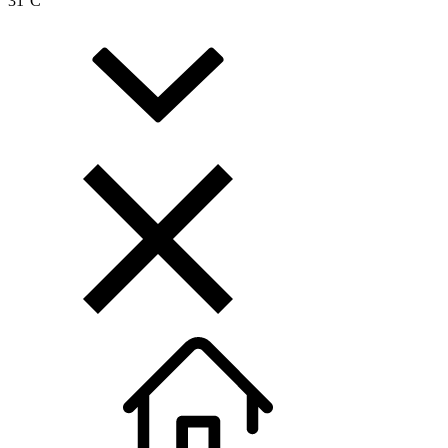
31
°C