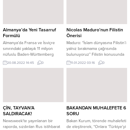
Kalsın programına katıldı.
Moderatör Melissa Bağcı’nın
‘Yeniden Refah Partisi sol bir
ittifakta yer alacak mı?’ sorusuna
cevap veren Fatih Erbakan,...
Almanya’da Yeni Tasarruf
Nicolas Maduro’nun Filistin
Formülü
Önerisi
Almanya’da Fransa ve İsviçre
Maduro: “İslam dünyasına Filistin’i
sınırındaki yaklaşık 11 milyon
yalnız bırakmama çağrısında
nüfuslu Baden-Württemberg
bulunuyoruz” Filistin konusunda
eyaletinin başbakanı Winfried
açıklamalarda bulunan Venezuela
20.08.2022 14:45
0
11.01.2022 03:16
0
Kretschmann ülkesinin şu anda
Devlet Başkanı Nicolas Maduro,
karşı karşıya olduğu enerji krizi
Venezuelalı parti ve grupların
hakkında bir gazeteye verdiği
Filistin ile iyi ilişkileri olduğuna
röportaj verdi. Kretschmann
değinerek “Filistin için en iyisini
röportajında enerji israfını
diliyoruz. Filistin ile işbirliği
önlemek için kişisel olarak aldığı
anlaşmaları iyi gidiyor. Filistin için
önlemleri dile getirdi. Evinin
gerçekten daha fazlasını yapmak
çatısında dev bir güneş enerjisi
istiyoruz. Dünya halklarına ve
ÇİN, TAYVAN’A
BAKANDAN MUHALEFETE 6
sisteminin olduğunu, elektrikli
yöneticilerine, tüm Arap
SALDIRACAK!
SORU
bir...
yöneticilerine...
Newsweek’te yayınlanan bir
Bakan Kurum, törende muhalefeti
raporda, sızdırılan Rus istihbarat
de eleştirerek, “Onlara ‘Türkiye’yi