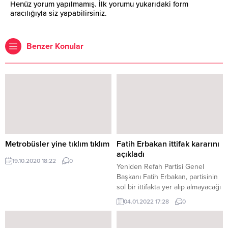
Henüz yorum yapılmamış. İlk yorumu yukarıdaki form
aracılığıyla siz yapabilirsiniz.
Benzer Konular
Metrobüsler yine tıklım tıklım
Fatih Erbakan ittifak kararını
açıkladı
19.10.2020 18:22
0
Yeniden Refah Partisi Genel
Başkanı Fatih Erbakan, partisinin
sol bir ittifakta yer alıp almayacağı
sorusuna Saadet Partisi
04.01.2022 17:28
0
üzerinden yanıt verdi. Yeniden
Refah Partisi Genel Başkanı Fatih
Erbakan, Beyaz Tv’de Akılda