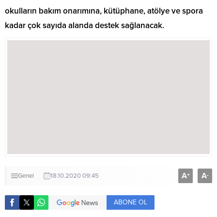
okulların bakım onarımına, kütüphane, atölye ve spora
kadar çok sayıda alanda destek sağlanacak.
A
A
+
-
Genel
18.10.2020 09:45
ABONE OL