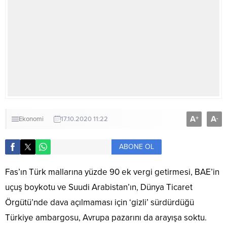
A
A
+
-
Ekonomi
17.10.2020 11:22
ABONE OL
Fas’ın Türk mallarına yüzde 90 ek vergi getirmesi, BAE’in
uçuş boykotu ve Suudi Arabistan’ın, Dünya Ticaret
Örgütü’nde dava açılmaması için ‘gizli’ sürdürdüğü
Türkiye ambargosu, Avrupa pazarını da arayışa soktu.