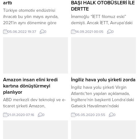
arttı
BAŞI HALK OTOBÜSLERİ İLE
DERTTE
Türkiye otomotiv endüstrisi
ihracatı bu yılın mayıs ayında,
İmamoğlu “İETT filomuz eski”
2021’in aynı dönemine göre
demişti. Ancak İETT, Avrupa’daki
yüzde 22 artış ile 2,3 milyar dolar
en genç filoya sahip. Sorun, CHP
05.06.2022 19:37
0
14.09.2021 00:05
0
oldu. Uludağ Otomotiv Endüstrisi
İstanbul Milletvekili Özgür
İhracatçıları Birliği (OİB), mayıs ayı
Karabat’ın mali müşaviri olduğu
ihracat rakamlarını açıkladı. OİB’in
şirkete verilen milyarlık ihaleye
verilerine göre, Türkiye
rağmen otobüslere gerekli
ihracatının 16 yıldır üst üste lider
bakımın yapılmaması olabilirmi
sektörü olan otomotiv
acaba?
endüstrisinin mayıs ayı ihracatı bir
önceki...
Amazon insan elini kredi
İngiliz hava yolu şirketi zorda
kartına dönüştürmeyi
İngiliz hava yolu şirketi Virgin
planlıyor
Atlantic'ten yapılan açıklamada,
ABD merkezli dev teknoloji ve e-
İngiltere’nin başkenti Londra’daki
ticaret şirketi Amazon,
Gatwick Havalimanı'ndaki
müşterilerinin mağazalardaki
operasyonların sonlandırıldığı, 3
21.01.2020 07:16
0
05.05.2020 23:55
0
belirlenmiş alanlarda sadece
bin çalışanın işine son
küçük bir el hareketiyle ödeme
verilmesine karar verildiği
yapmaları için kredi kartı bilgilerini
belirtildi. Açıklamada
ellerine kaydetmeye çalışıyor.
değerlendirmelerine yer verilen