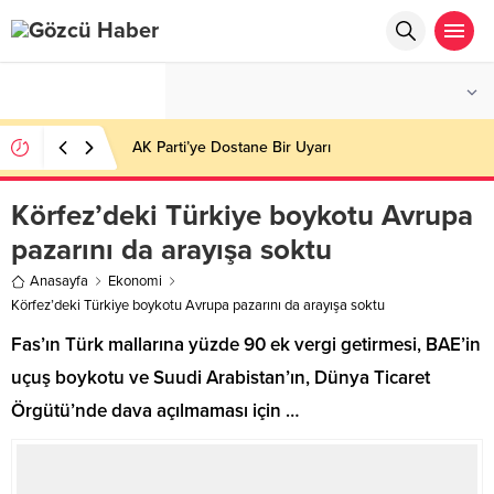
°C
İSTANBUL
HAFIF YAĞMURLU
AK Parti’ye Dostane Bir Uyarı
Körfez’deki Türkiye boykotu Avrupa
pazarını da arayışa soktu
Anasayfa
Ekonomi
Körfez’deki Türkiye boykotu Avrupa pazarını da arayışa soktu
Fas’ın Türk mallarına yüzde 90 ek vergi getirmesi, BAE’in
uçuş boykotu ve Suudi Arabistan’ın, Dünya Ticaret
Örgütü’nde dava açılmaması için …