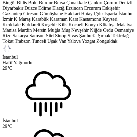
Bingöl
Bitlis
Bolu
Burdur
Bursa
Çanakkale
Çankırı
Çorum
Denizli
Diyarbakır
Düzce
Edirne
Elazığ
Erzincan
Erzurum
Eskişehir
Gaziantep
Giresun
Gümüşhane
Hakkari
Hatay
Iğdır
Isparta
İstanbul
İzmir
K.Maraş
Karabük
Karaman
Kars
Kastamonu
Kayseri
Kırıkkale
Kırklareli
Kırşehir
Kilis
Kocaeli
Konya
Kütahya
Malatya
Manisa
Mardin
Mersin
Muğla
Muş
Nevşehir
Niğde
Ordu
Osmaniye
Rize
Sakarya
Samsun
Siirt
Sinop
Sivas
Şanlıurfa
Şırnak
Tekirdağ
Tokat
Trabzon
Tunceli
Uşak
Van
Yalova
Yozgat
Zonguldak
İstanbul
Hafif Yağmurlu
29
°C
İstanbul
29
°C