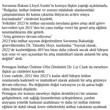
Savunma Bakanı Lloyd Austin’in konuya ilişkin yaptığı açıklamada,
“Bulgular, intihar önleme ve sonrası müdahale alanlarındaki
çalışmalarımızı iki katına çıkarma ihtiyacını acilen ortaya
koymaktadır” cümlesini kaydetti.
Yetkililer 2023’te intihar sayısında meydana gelen artışı aktif görev
kuvvetleri için 2011’den bu yana endişe verici bir genel artış eğilimi
tanımladıklarını dile getirdi.
‘Artış görmeye devam ediyoruz’
2023’teki intihar sayısını değerlendiren Savunma Bakanlığı
görevlilerinden Dr. Timothy Hoyt, tarafından “Sayısal olarak,
2022‘de kaybettiğimiz 493’ten biraz daha yüksek ancak aktif bileşen
için oran ve sayı açısından bu artış istatistiksel olarak anlamlı bir artış
değildi” dedi.
Pentagon İntiharı Önleme Ofisi Direktörü Dr. Liz Clark da meseleye
ilişkin şu cümleleri kaydetti:
Uzun vadede, 2011‘den 2023’e kadar aktif bileşen intihar
oranlarında kademeli ve istatistiksel olarak anlamlı bir artış görmeye
devam ediyoruz. Bu değişimin doğal varyasyon ya da şansa bağlı
olma ihtimali düşüktür.
Pentagon söz konusu meseleye ilişkin destekleyici bir ortamın
geliştirilmesi, ruh sağlığı hizmetlerinin iyileştirilmesi, yardım
arayışına yönelik baskının azaltılması ve daha iyi intihar önleme
eğitimi de dahil olmak üzere rütbelerdeki intihar vakalarını azaltmak