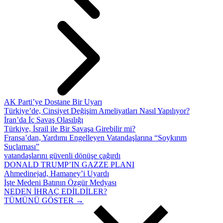
AK Parti’ye Dostane Bir Uyarı
Türkiye’de, Cinsiyet Değişim Ameliyatları Nasıl Yapılıyor?
İran’da İç Savaş Olasılığı
Türkiye, İsrail ile Bir Savaşa Girebilir mi?
Fransa’dan, Yardımı Engelleyen Vatandaşlarına “Soykırım
Suçlaması”
vatandaşlarını güvenli dönüşe çağırdı
DONALD TRUMP’IN GAZZE PLANI
Ahmedinejad, Hamaney’i Uyardı
İşte Medeni Batının Özgür Medyası
NEDEN İHRAÇ EDİLDİLER?
TÜMÜNÜ GÖSTER →