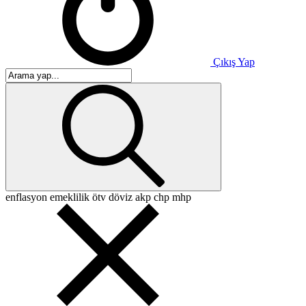
Çıkış Yap
enflasyon
emeklilik
ötv
döviz
akp
chp
mhp