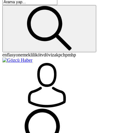
enflasyon
emeklilik
ötv
döviz
akp
chp
mhp