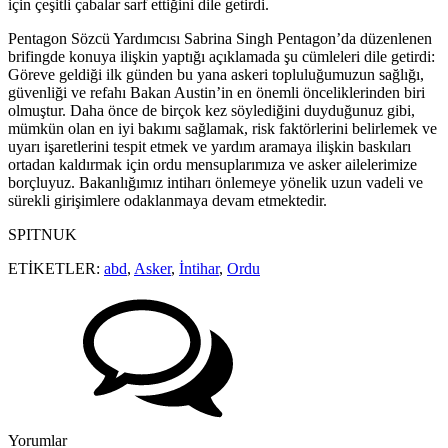
için çeşitli çabalar sarf ettiğini dile getirdi.
Pentagon Sözcü Yardımcısı Sabrina Singh Pentagon’da düzenlenen
brifingde konuya ilişkin yaptığı açıklamada şu cümleleri dile getirdi:
Göreve geldiği ilk günden bu yana askeri topluluğumuzun sağlığı,
güvenliği ve refahı Bakan Austin’in en önemli önceliklerinden biri
olmuştur. Daha önce de birçok kez söylediğini duyduğunuz gibi,
mümkün olan en iyi bakımı sağlamak, risk faktörlerini belirlemek ve
uyarı işaretlerini tespit etmek ve yardım aramaya ilişkin baskıları
ortadan kaldırmak için ordu mensuplarımıza ve asker ailelerimize
borçluyuz. Bakanlığımız intiharı önlemeye yönelik uzun vadeli ve
sürekli girişimlere odaklanmaya devam etmektedir.
SPITNUK
ETİKETLER:
abd
,
Asker
,
İntihar
,
Ordu
Yorumlar