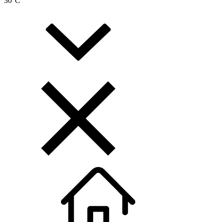
30
°C