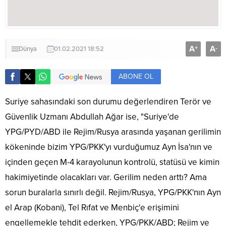
A
A
+
-
Dünya
01.02.2021 18:52
ABONE OL
Suriye sahasındaki son durumu değerlendiren Terör ve
Güvenlik Uzmanı Abdullah Ağar ise, "Suriye'de
YPG/PYD/ABD ile Rejim/Rusya arasında yaşanan gerilimin
kökeninde bizim YPG/PKK'yı vurduğumuz Ayn İsa'nın ve
içinden geçen M-4 karayolunun kontrolü, statüsü ve kimin
hakimiyetinde olacakları var. Gerilim neden arttı? Ama
sorun buralarla sınırlı değil. Rejim/Rusya, YPG/PKK'nın Ayn
el Arap (Kobani), Tel Rıfat ve Menbiç'e erişimini
engellemekle tehdit ederken, YPG/PKK/ABD; Rejim ve