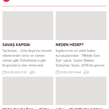
SAVAŞ KAPIDA!
NEDEN HEDEF?
Tacikistan… Orta Asya’nın önemli
İngiltere'nin en etkili haber
ülkelerinden birisi ve zaman
kuruluşlarından : "Middle East
zaman gâh Özbekistan’a gâh
Eye" yazdı.. İçişleri Bakanı
Kırgızistan’a olan mütecaviz
Süleyman Soylu, 2016’da göreve
tutumundan dolayı gündemimize
geldiğinden beri kademeli olarak
03.05.2021 11:23
0
23.05.2021 14:44
0
geliyor. Yine Kırgızistan’ın sınır
ABD ile güvenlik işbirliğini
bölgesine yaptığı saldırı ile iki
durdurdu.. ABD ile ortak program
ülke karşı karşıya geldi…
ve eğitimler yapılmadığı gibi,
Tacikistan, tarihi ve kültürel
ABD’ye yürüyen soruşturmalarla
anlamda Fârisîlere yakın
ilgili ya da şüphelilerle ilgili bilgi
olmasının yanında, Hanefi-Sünni
de verilmiyor. Süleyman
olmaları bakımından da Türklerle
Soylu’nun İçişleri Bakanlığı