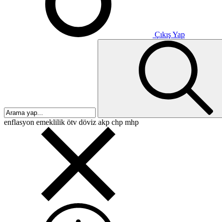
Çıkış Yap
enflasyon
emeklilik
ötv
döviz
akp
chp
mhp