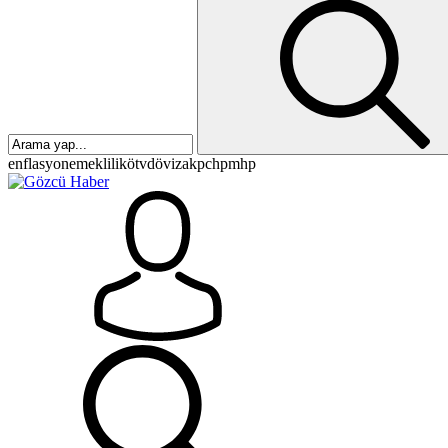
enflasyon
emeklilik
ötv
döviz
akp
chp
mhp