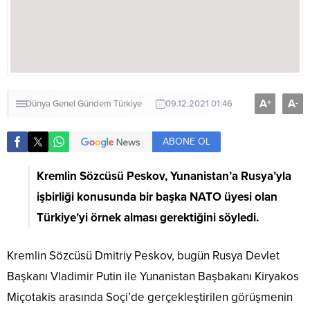
A
A
+
-
Dünya
Genel
Gündem
Türkiye
09.12.2021 01:46
ABONE OL
Kremlin Sözcüsü Peskov, Yunanistan’a Rusya’yla
işbirliği konusunda bir başka NATO üyesi olan
Türkiye’yi örnek alması gerektiğini söyledi.
Kremlin Sözcüsü Dmitriy Peskov, bugün Rusya Devlet
Başkanı Vladimir Putin ile Yunanistan Başbakanı Kiryakos
Miçotakis arasında Soçi’de gerçekleştirilen görüşmenin