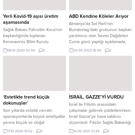
Yerli Kovid-19 aşısı üretim
ABD Kendine Köleler Arıyor
aşamasında
Almanya’da Sol Parti’nin
Sağlık Bakanı Fahrettin Koca'nın
Bundestag’daki grubunun başkan
başkanlığında toplanan
yardımcısı olan Sevim Dağdelen
Koronavirüs Bilim Kurulu
Cuma günü yaptığı açıklamada,
toplantısının ardından yazılı
Berlin’in Amerika ile “aşırı boyun
08.10.2020 02:49
0
03.04.2023 16:50
0
açıklama yapıldı. Salgınla ilgili son
eğme ilişkisinden” ve
gelişmelerin değerlendirildiği
“uluslararası hukuk ihlalleriyle
belirtilen açıklamada, "Öncelikle,
damgasını vuran” dış
ülkemizde dünyayla hemen
politikasından kopması gerektiğini
hemen eş zamanlı şekilde
söyledi. Dağdelen ayrıca
yürütülen aşı geliştirme
Almanya’nın ABD kuvvetlerinin
çalışmalarında gelinen nokta
nükleer silahlarıyla birlikte geri
görüşülmüştür. İnsan üzerinde ilk
çekilmesini talep etmesi
‘Estetikte trend küçük
İSRAİL, GAZZE’Yİ VURDU
uygulamalara en yakın 5 aşının
gerektiğini sözlerine ekledi.
dokunuşlar’
İsrail ile Filistin arasındaki
geldiği aşama Bilim Kurulu üyeleri
ABD’NİN EVİNE DÖNME...
Son yıllarda estetik cerrahi
çatışmalar giderek şiddetlenirken,
ile...
operasyonlarda büyük ameliyatlar
İsrail Gazze’ye hava saldırısı
yerine küçük ve doğal
düzenledi. Filistin Sağlık Bakanlığı
dokunuşlar yeni trend olmaya
tarafından yapılan açıklamada,
17.10.2020 10:52
0
10.05.2021 21:29
0
başladı. Estetik, Plastik ve
İsrail savaş uçakları tarafından