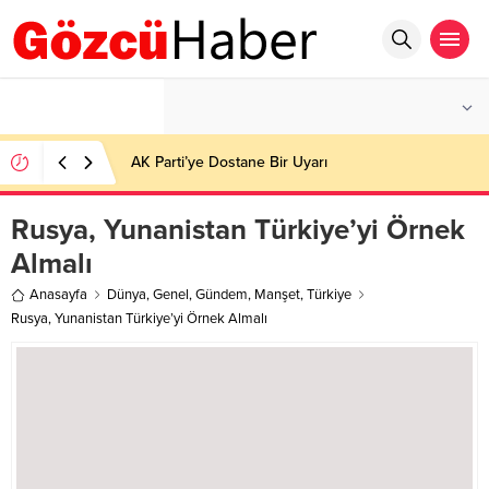
°C
İSTANBUL
HAFIF YAĞMURLU
AK Parti’ye Dostane Bir Uyarı
Rusya, Yunanistan Türkiye’yi Örnek
Almalı
Anasayfa
Dünya
,
Genel
,
Gündem
,
Manşet
,
Türkiye
Rusya, Yunanistan Türkiye’yi Örnek Almalı