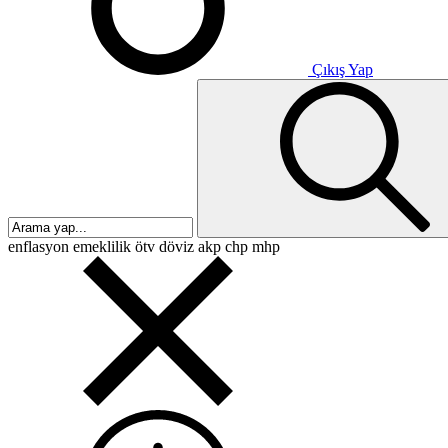
Çıkış Yap
enflasyon
emeklilik
ötv
döviz
akp
chp
mhp