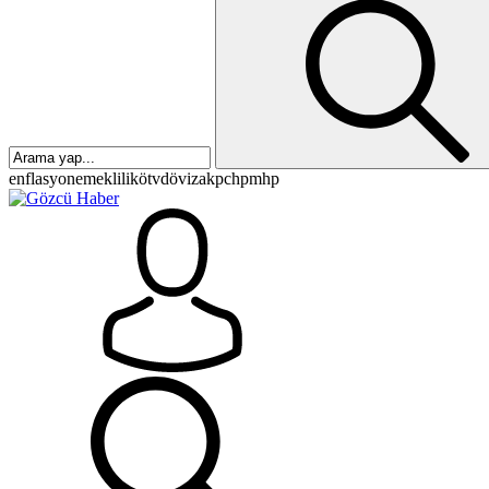
enflasyon
emeklilik
ötv
döviz
akp
chp
mhp