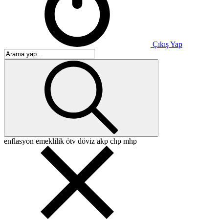
Çıkış Yap
enflasyon
emeklilik
ötv
döviz
akp
chp
mhp