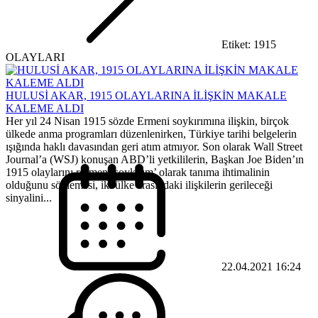
Etiket: 1915
OLAYLARI
HULUSİ AKAR, 1915 OLAYLARINA İLİŞKİN MAKALE
KALEME ALDI
Her yıl 24 Nisan 1915 sözde Ermeni soykırımına ilişkin, birçok
ülkede anma programları düzenlenirken, Türkiye tarihi belgelerin
ışığında haklı davasından geri atım atmıyor. Son olarak Wall Street
Journal’a (WSJ) konuşan ABD’li yetkililerin, Başkan Joe Biden’ın
1915 olaylarını resmen ‘soykırım’ olarak tanıma ihtimalinin
olduğunu söylemesi, iki ülke arasındaki ilişkilerin gerileceği
sinyalini...
22.04.2021 16:24