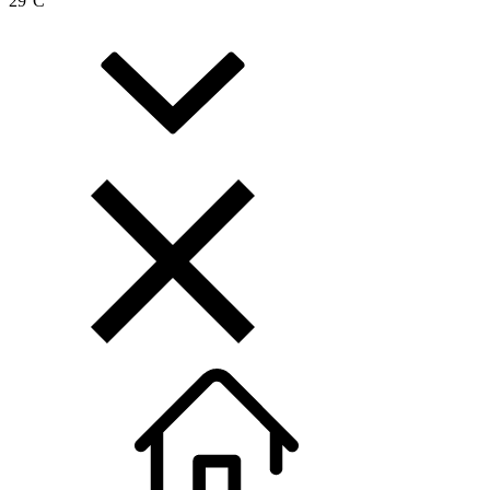
29
°C