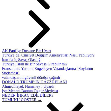
AK Parti’ye Dostane Bir Uyarı
Türkiye’de, Cinsiyet Değişim Ameliyatları Nasıl Yapılıyor?
İran’da İç Savaş Olasılığı
Türkiye, İsrail ile Bir Savaşa Girebilir mi?
Fransa’dan, Yardımı Engelleyen Vatandaşlarına “Soykırım
Suçlaması”
vatandaşlarını güvenli dönüşe çağırdı
DONALD TRUMP’IN GAZZE PLANI
Ahmedinejad, Hamaney’i Uyardı
İşte Medeni Batının Özgür Medyası
NEDEN İHRAÇ EDİLDİLER?
TÜMÜNÜ GÖSTER →