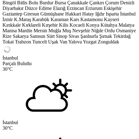
Bingöl
Bitlis
Bolu
Burdur
Bursa
Çanakkale
Çankırı
Çorum
Denizli
Diyarbakır
Düzce
Edirne
Elazığ
Erzincan
Erzurum
Eskişehir
Gaziantep
Giresun
Gümüşhane
Hakkari
Hatay
Iğdır
Isparta
İstanbul
İzmir
K.Maraş
Karabük
Karaman
Kars
Kastamonu
Kayseri
Kırıkkale
Kırklareli
Kırşehir
Kilis
Kocaeli
Konya
Kütahya
Malatya
Manisa
Mardin
Mersin
Muğla
Muş
Nevşehir
Niğde
Ordu
Osmaniye
Rize
Sakarya
Samsun
Siirt
Sinop
Sivas
Şanlıurfa
Şırnak
Tekirdağ
Tokat
Trabzon
Tunceli
Uşak
Van
Yalova
Yozgat
Zonguldak
İstanbul
Parçalı Bulutlu
30
°C
İstanbul
30
°C