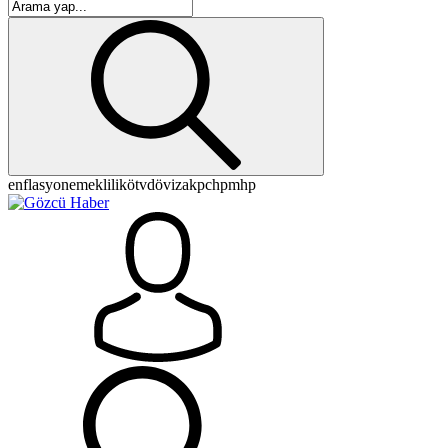
enflasyon
emeklilik
ötv
döviz
akp
chp
mhp