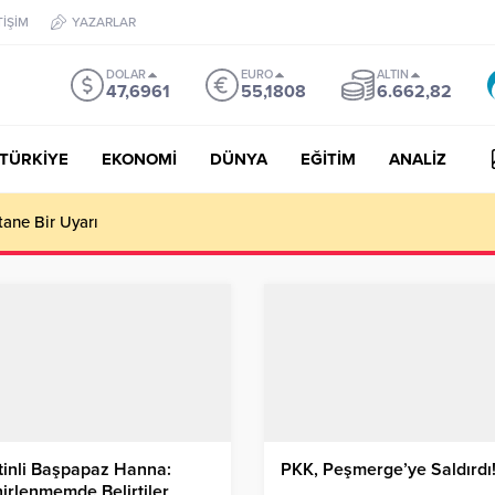
TİŞİM
YAZARLAR
DOLAR
EURO
ALTIN
47,6961
55,1808
6.662,82
TÜRKİYE
EKONOMİ
DÜNYA
EĞİTİM
ANALİZ
tane Bir Uyarı
stinli Başpapaz Hanna:
PKK, Peşmerge’ye Saldırdı
irlenmemde Belirtiler