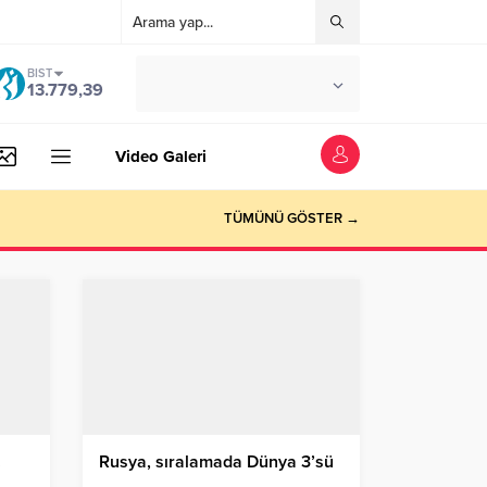
BIST
°C
İSTANBUL
13.779,39
AZ BULUTLU
Video Galeri
TÜMÜNÜ GÖSTER →
!
Rusya, sıralamada Dünya 3’sü