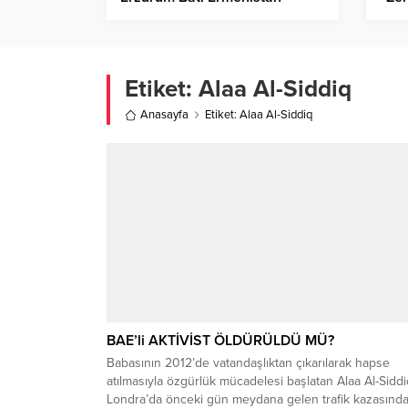
Şehridir
İsra
Etiket:
Alaa Al-Siddiq
Anasayfa
Etiket: Alaa Al-Siddiq
BAE’li AKTİVİST ÖLDÜRÜLDÜ MÜ?
Babasının 2012’de vatandaşlıktan çıkarılarak hapse
atılmasıyla özgürlük mücadelesi başlatan Alaa Al-Siddi
Londra’da önceki gün meydana gelen trafik kazasınd