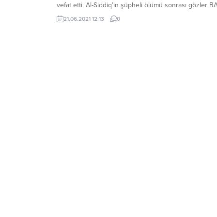
vefat etti. Al-Siddiq’in şüpheli ölümü sonrası gözler B
yönetimine çevrildi. 10 senedir BAE yönetimi tarafınd
21.06.2021 12:13
0
hapse atılan babasının özgürlüğü için mücadele vere
el-Qast İnsan Hakları Örgütü Müdürü Alaa Al-Siddiq,
İngiltere’nin başkenti Londra’da...