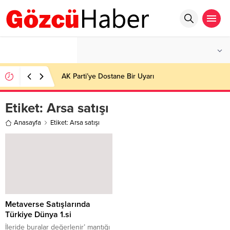
°C
İSTANBUL
HAFIF YAĞMURLU
AK Parti’ye Dostane Bir Uyarı
Etiket:
Arsa satışı
Anasayfa
Etiket: Arsa satışı
Metaverse Satışlarında
Türkiye Dünya 1.si
İleride buralar değerlenir’ mantığı