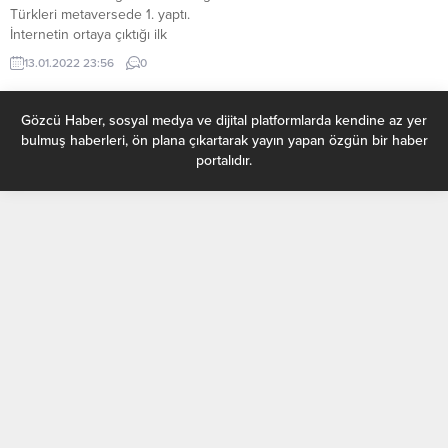
Türkleri metaversede 1. yaptı.
İnternetin ortaya çıktığı ilk
dönemler, kullanıcıların sadece
13.01.2022 23:56
0
“okuyucu” olduğu Web 1.0 ve
artık birer “paylaşımcı” olduğu
Web 2.0 kavramlarının ardından
Gözcü Haber, sosyal medya ve dijital platformlarda kendine az yer
beklentiler kullanıcıları bir sonraki
bulmuş haberleri, ön plana çıkartarak yayın yapan özgün bir haber
versiyon olan Web 3.0’a geçiş
portalıdır.
yapmaya yöneltti. Kendisinden
öncekilerin aksine tek merkezden
yönetilmeyen, bir hacker
saldırısına maruz kalmayacak...