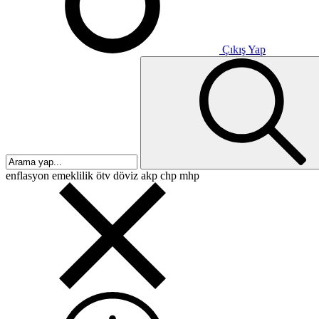
Çıkış Yap
enflasyon
emeklilik
ötv
döviz
akp
chp
mhp