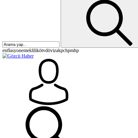
enflasyon
emeklilik
ötv
döviz
akp
chp
mhp