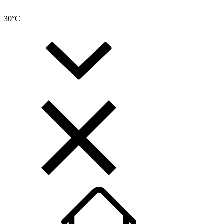
30
°C