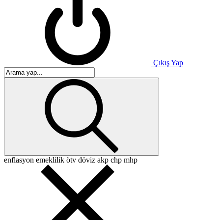
Çıkış Yap
enflasyon
emeklilik
ötv
döviz
akp
chp
mhp