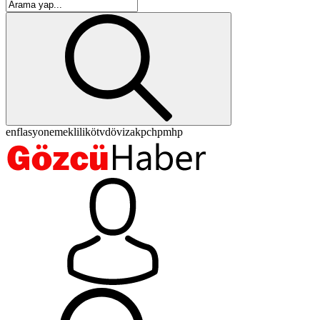
enflasyon
emeklilik
ötv
döviz
akp
chp
mhp