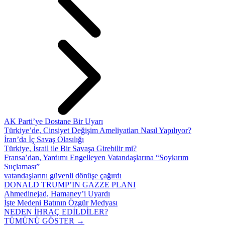
AK Parti’ye Dostane Bir Uyarı
Türkiye’de, Cinsiyet Değişim Ameliyatları Nasıl Yapılıyor?
İran’da İç Savaş Olasılığı
Türkiye, İsrail ile Bir Savaşa Girebilir mi?
Fransa’dan, Yardımı Engelleyen Vatandaşlarına “Soykırım
Suçlaması”
vatandaşlarını güvenli dönüşe çağırdı
DONALD TRUMP’IN GAZZE PLANI
Ahmedinejad, Hamaney’i Uyardı
İşte Medeni Batının Özgür Medyası
NEDEN İHRAÇ EDİLDİLER?
TÜMÜNÜ GÖSTER →