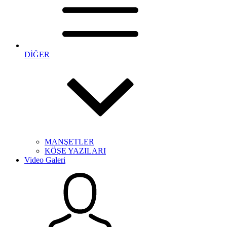
DİĞER
MANŞETLER
KÖŞE YAZILARI
Video Galeri