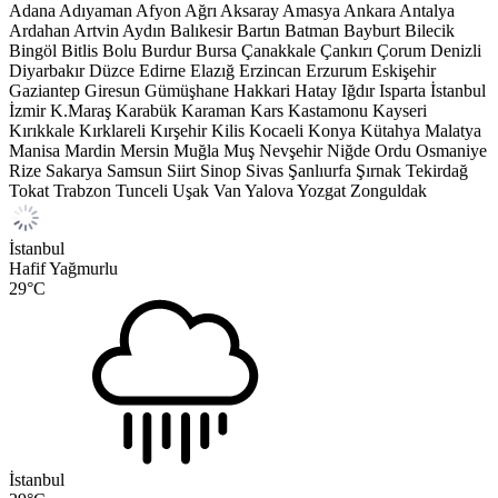
Adana
Adıyaman
Afyon
Ağrı
Aksaray
Amasya
Ankara
Antalya
Ardahan
Artvin
Aydın
Balıkesir
Bartın
Batman
Bayburt
Bilecik
Bingöl
Bitlis
Bolu
Burdur
Bursa
Çanakkale
Çankırı
Çorum
Denizli
Diyarbakır
Düzce
Edirne
Elazığ
Erzincan
Erzurum
Eskişehir
Gaziantep
Giresun
Gümüşhane
Hakkari
Hatay
Iğdır
Isparta
İstanbul
İzmir
K.Maraş
Karabük
Karaman
Kars
Kastamonu
Kayseri
Kırıkkale
Kırklareli
Kırşehir
Kilis
Kocaeli
Konya
Kütahya
Malatya
Manisa
Mardin
Mersin
Muğla
Muş
Nevşehir
Niğde
Ordu
Osmaniye
Rize
Sakarya
Samsun
Siirt
Sinop
Sivas
Şanlıurfa
Şırnak
Tekirdağ
Tokat
Trabzon
Tunceli
Uşak
Van
Yalova
Yozgat
Zonguldak
İstanbul
Hafif Yağmurlu
29
°C
İstanbul