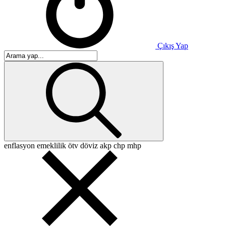
Çıkış Yap
enflasyon
emeklilik
ötv
döviz
akp
chp
mhp