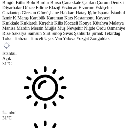
Bingöl
Bitlis
Bolu
Burdur
Bursa
Çanakkale
Çankırı
Çorum
Denizli
Diyarbakır
Düzce
Edirne
Elazığ
Erzincan
Erzurum
Eskişehir
Gaziantep
Giresun
Gümüşhane
Hakkari
Hatay
Iğdır
Isparta
İstanbul
İzmir
K.Maraş
Karabük
Karaman
Kars
Kastamonu
Kayseri
Kırıkkale
Kırklareli
Kırşehir
Kilis
Kocaeli
Konya
Kütahya
Malatya
Manisa
Mardin
Mersin
Muğla
Muş
Nevşehir
Niğde
Ordu
Osmaniye
Rize
Sakarya
Samsun
Siirt
Sinop
Sivas
Şanlıurfa
Şırnak
Tekirdağ
Tokat
Trabzon
Tunceli
Uşak
Van
Yalova
Yozgat
Zonguldak
İstanbul
Açık
31
°C
İstanbul
31
°C