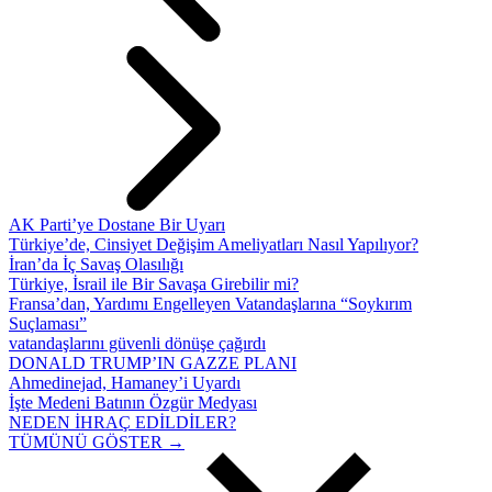
AK Parti’ye Dostane Bir Uyarı
Türkiye’de, Cinsiyet Değişim Ameliyatları Nasıl Yapılıyor?
İran’da İç Savaş Olasılığı
Türkiye, İsrail ile Bir Savaşa Girebilir mi?
Fransa’dan, Yardımı Engelleyen Vatandaşlarına “Soykırım
Suçlaması”
vatandaşlarını güvenli dönüşe çağırdı
DONALD TRUMP’IN GAZZE PLANI
Ahmedinejad, Hamaney’i Uyardı
İşte Medeni Batının Özgür Medyası
NEDEN İHRAÇ EDİLDİLER?
TÜMÜNÜ GÖSTER →