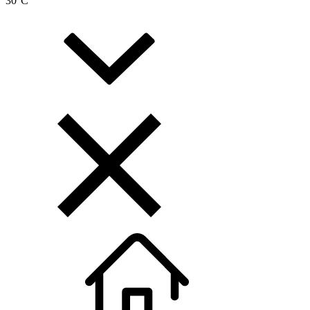
30
°C