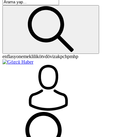
enflasyon
emeklilik
ötv
döviz
akp
chp
mhp