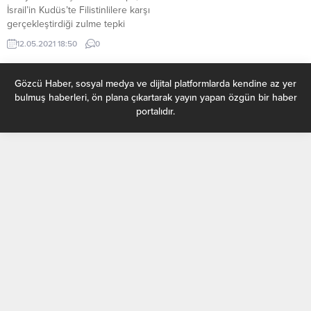
İsrail’in Kudüs’te Filistinlilere karşı
gerçekleştirdiği zulme tepki
gösterdi. Sosyal medya
12.05.2021 18:50
0
hesabından paylaşımında bulunan
Lipa, Filistin halkına yönelik etnik
temizlik sona ermeli. Yeter! Bu bir
Gözcü Haber, sosyal medya ve dijital platformlarda kendine az yer
insan hakları meselesi. Uyanın
bulmuş haberleri, ön plana çıkartarak yayın yapan özgün bir haber
insanlar." ifadelerini kullandı.
portalıdır.
Dünyaca ünlü Arnavut kökenli
İngiliz şarkıcı, söz yazarı ve model
Dua Lipa, Filistin halkına...