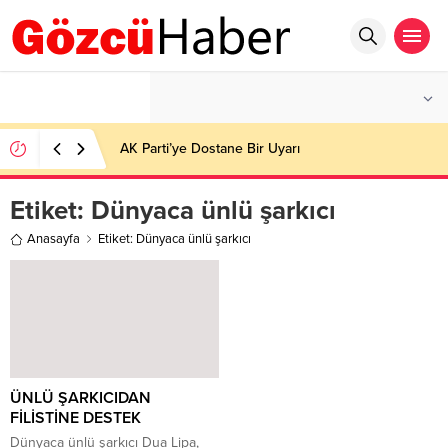
°C
İSTANBUL
HAFIF YAĞMURLU
AK Parti’ye Dostane Bir Uyarı
Etiket:
Dünyaca ünlü şarkıcı
Anasayfa
Etiket: Dünyaca ünlü şarkıcı
ÜNLÜ ŞARKICIDAN
FİLİSTİNE DESTEK
Dünyaca ünlü şarkıcı Dua Lipa,