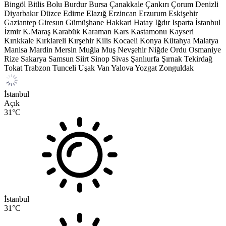
Bingöl
Bitlis
Bolu
Burdur
Bursa
Çanakkale
Çankırı
Çorum
Denizli
Diyarbakır
Düzce
Edirne
Elazığ
Erzincan
Erzurum
Eskişehir
Gaziantep
Giresun
Gümüşhane
Hakkari
Hatay
Iğdır
Isparta
İstanbul
İzmir
K.Maraş
Karabük
Karaman
Kars
Kastamonu
Kayseri
Kırıkkale
Kırklareli
Kırşehir
Kilis
Kocaeli
Konya
Kütahya
Malatya
Manisa
Mardin
Mersin
Muğla
Muş
Nevşehir
Niğde
Ordu
Osmaniye
Rize
Sakarya
Samsun
Siirt
Sinop
Sivas
Şanlıurfa
Şırnak
Tekirdağ
Tokat
Trabzon
Tunceli
Uşak
Van
Yalova
Yozgat
Zonguldak
İstanbul
Açık
31
°C
İstanbul
31
°C