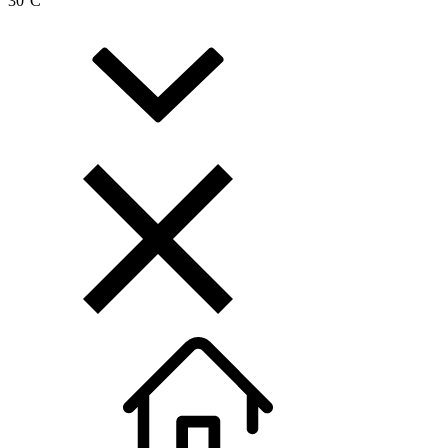
30
°C