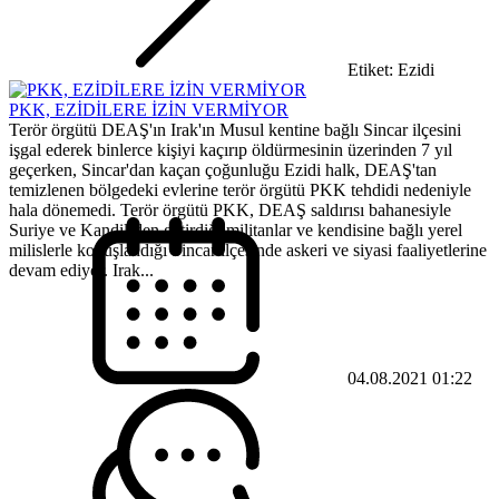
Etiket: Ezidi
PKK, EZİDİLERE İZİN VERMİYOR
Terör örgütü DEAŞ'ın Irak'ın Musul kentine bağlı Sincar ilçesini
işgal ederek binlerce kişiyi kaçırıp öldürmesinin üzerinden 7 yıl
geçerken, Sincar'dan kaçan çoğunluğu Ezidi halk, DEAŞ'tan
temizlenen bölgedeki evlerine terör örgütü PKK tehdidi nedeniyle
hala dönemedi. Terör örgütü PKK, DEAŞ saldırısı bahanesiyle
Suriye ve Kandil’den getirdiği militanlar ve kendisine bağlı yerel
milislerle konuşlandığı Sincar ilçesinde askeri ve siyasi faaliyetlerine
devam ediyor. Irak...
04.08.2021 01:22