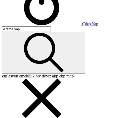
Çıkış Yap
enflasyon
emeklilik
ötv
döviz
akp
chp
mhp