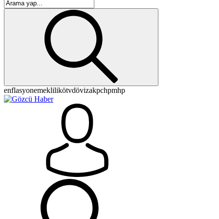
enflasyon
emeklilik
ötv
döviz
akp
chp
mhp