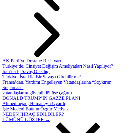
AK Parti’ye Dostane Bir Uyarı
Türkiye’de, Cinsiyet Değişim Ameliyatları Nasıl Yapılıyor?
İran’da İç Savaş Olasılığı
Türkiye, İsrail ile Bir Savaşa Girebilir mi?
Fransa’dan, Yardımı Engelleyen Vatandaşlarına “Soykırım
Suçlaması”
vatandaşlarını güvenli dönüşe çağırdı
DONALD TRUMP’IN GAZZE PLANI
Ahmedinejad, Hamaney’i Uyardı
İşte Medeni Batının Özgür Medyası
NEDEN İHRAÇ EDİLDİLER?
TÜMÜNÜ GÖSTER →