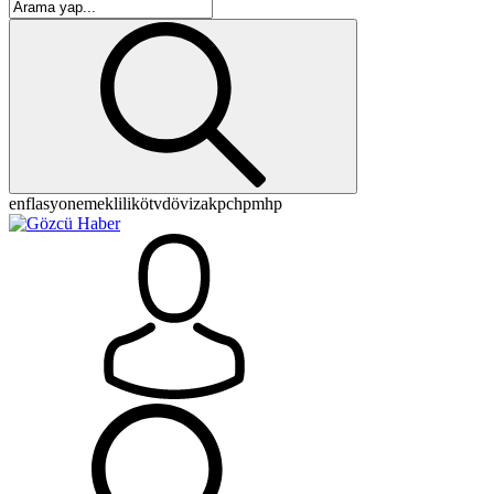
enflasyon
emeklilik
ötv
döviz
akp
chp
mhp