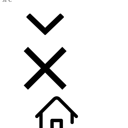
31
°C