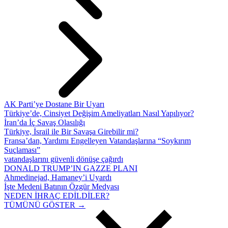
AK Parti’ye Dostane Bir Uyarı
Türkiye’de, Cinsiyet Değişim Ameliyatları Nasıl Yapılıyor?
İran’da İç Savaş Olasılığı
Türkiye, İsrail ile Bir Savaşa Girebilir mi?
Fransa’dan, Yardımı Engelleyen Vatandaşlarına “Soykırım
Suçlaması”
vatandaşlarını güvenli dönüşe çağırdı
DONALD TRUMP’IN GAZZE PLANI
Ahmedinejad, Hamaney’i Uyardı
İşte Medeni Batının Özgür Medyası
NEDEN İHRAÇ EDİLDİLER?
TÜMÜNÜ GÖSTER →