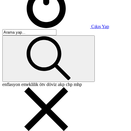
Çıkış Yap
enflasyon
emeklilik
ötv
döviz
akp
chp
mhp