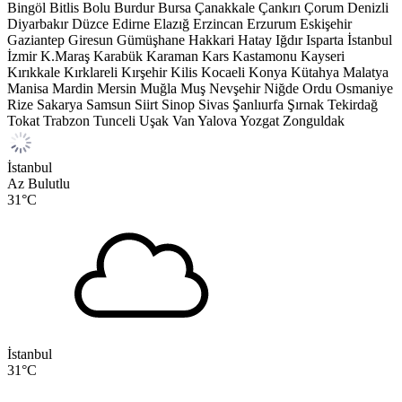
Bingöl
Bitlis
Bolu
Burdur
Bursa
Çanakkale
Çankırı
Çorum
Denizli
Diyarbakır
Düzce
Edirne
Elazığ
Erzincan
Erzurum
Eskişehir
Gaziantep
Giresun
Gümüşhane
Hakkari
Hatay
Iğdır
Isparta
İstanbul
İzmir
K.Maraş
Karabük
Karaman
Kars
Kastamonu
Kayseri
Kırıkkale
Kırklareli
Kırşehir
Kilis
Kocaeli
Konya
Kütahya
Malatya
Manisa
Mardin
Mersin
Muğla
Muş
Nevşehir
Niğde
Ordu
Osmaniye
Rize
Sakarya
Samsun
Siirt
Sinop
Sivas
Şanlıurfa
Şırnak
Tekirdağ
Tokat
Trabzon
Tunceli
Uşak
Van
Yalova
Yozgat
Zonguldak
İstanbul
Az Bulutlu
31
°C
İstanbul
31
°C