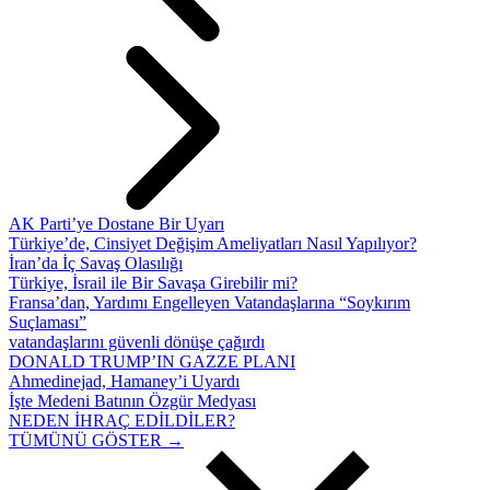
AK Parti’ye Dostane Bir Uyarı
Türkiye’de, Cinsiyet Değişim Ameliyatları Nasıl Yapılıyor?
İran’da İç Savaş Olasılığı
Türkiye, İsrail ile Bir Savaşa Girebilir mi?
Fransa’dan, Yardımı Engelleyen Vatandaşlarına “Soykırım
Suçlaması”
vatandaşlarını güvenli dönüşe çağırdı
DONALD TRUMP’IN GAZZE PLANI
Ahmedinejad, Hamaney’i Uyardı
İşte Medeni Batının Özgür Medyası
NEDEN İHRAÇ EDİLDİLER?
TÜMÜNÜ GÖSTER →