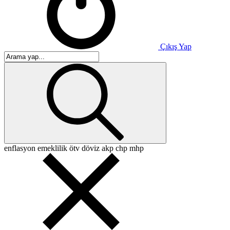
Çıkış Yap
enflasyon
emeklilik
ötv
döviz
akp
chp
mhp