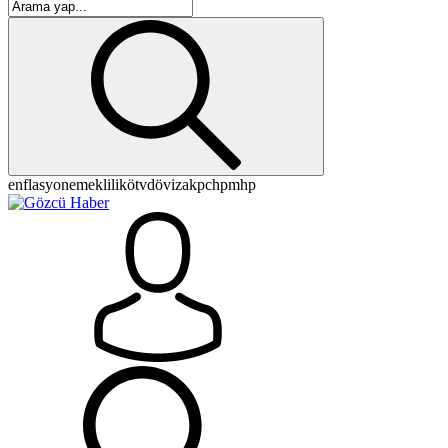
enflasyon
emeklilik
ötv
döviz
akp
chp
mhp