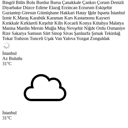
Bingöl
Bitlis
Bolu
Burdur
Bursa
Çanakkale
Çankırı
Çorum
Denizli
Diyarbakır
Düzce
Edirne
Elazığ
Erzincan
Erzurum
Eskişehir
Gaziantep
Giresun
Gümüşhane
Hakkari
Hatay
Iğdır
Isparta
İstanbul
İzmir
K.Maraş
Karabük
Karaman
Kars
Kastamonu
Kayseri
Kırıkkale
Kırklareli
Kırşehir
Kilis
Kocaeli
Konya
Kütahya
Malatya
Manisa
Mardin
Mersin
Muğla
Muş
Nevşehir
Niğde
Ordu
Osmaniye
Rize
Sakarya
Samsun
Siirt
Sinop
Sivas
Şanlıurfa
Şırnak
Tekirdağ
Tokat
Trabzon
Tunceli
Uşak
Van
Yalova
Yozgat
Zonguldak
İstanbul
Az Bulutlu
31
°C
İstanbul
31
°C