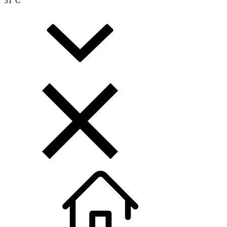
31
°C