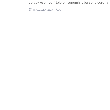
gerçekleşen yeni telefon sunumları, bu sene corona
virüs (Covid-19) salgını sebebiyle kısa süreli bir ertel
18.10.2020 12:27
0
yaşadı ve geçen ay yeni servisler, yeni Apple Watch 
iPad serisi tanıtıldı. Bu akşam TSİ 20.00’da başlayacak
olan...