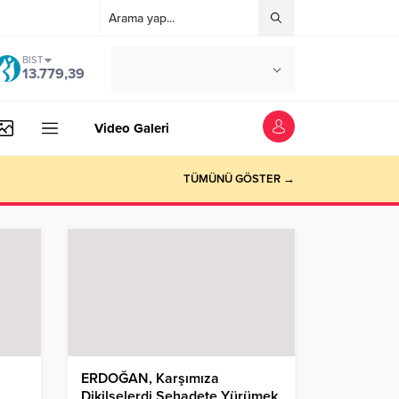
BIST
°C
İSTANBUL
13.779,39
AZ BULUTLU
Video Galeri
TÜMÜNÜ GÖSTER →
ERDOĞAN, Karşımıza
Dikilselerdi Şehadete Yürümek