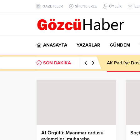
GAZETELER
SİTENE EKLE
ÜYELİK
İLE
ANASAYFA
YAZARLAR
GÜNDEM
SON DAKİKA
AK Parti’ye Dos
Af Örgütü: Myanmar ordusu
Soçi
eylemcileri muharebe