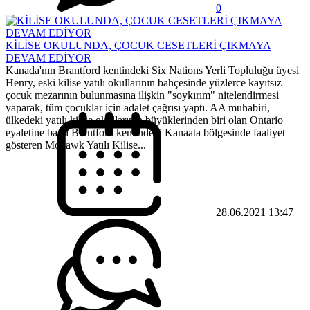
0
KİLİSE OKULUNDA, ÇOCUK CESETLERİ ÇIKMAYA
DEVAM EDİYOR
Kanada'nın Brantford kentindeki Six Nations Yerli Topluluğu üyesi
Henry, eski kilise yatılı okullarının bahçesinde yüzlerce kayıtsız
çocuk mezarının bulunmasına ilişkin "soykırım" nitelendirmesi
yaparak, tüm çocuklar için adalet çağrısı yaptı. AA muhabiri,
ülkedeki yatılı kilise okullarının büyüklerinden biri olan Ontario
eyaletine bağlı Brantford kentindeki Kanaata bölgesinde faaliyet
gösteren Mohawk Yatılı Kilise...
28.06.2021 13:47