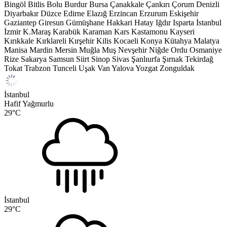
Bingöl
Bitlis
Bolu
Burdur
Bursa
Çanakkale
Çankırı
Çorum
Denizli
Diyarbakır
Düzce
Edirne
Elazığ
Erzincan
Erzurum
Eskişehir
Gaziantep
Giresun
Gümüşhane
Hakkari
Hatay
Iğdır
Isparta
İstanbul
İzmir
K.Maraş
Karabük
Karaman
Kars
Kastamonu
Kayseri
Kırıkkale
Kırklareli
Kırşehir
Kilis
Kocaeli
Konya
Kütahya
Malatya
Manisa
Mardin
Mersin
Muğla
Muş
Nevşehir
Niğde
Ordu
Osmaniye
Rize
Sakarya
Samsun
Siirt
Sinop
Sivas
Şanlıurfa
Şırnak
Tekirdağ
Tokat
Trabzon
Tunceli
Uşak
Van
Yalova
Yozgat
Zonguldak
İstanbul
Hafif Yağmurlu
29
°C
İstanbul
29
°C