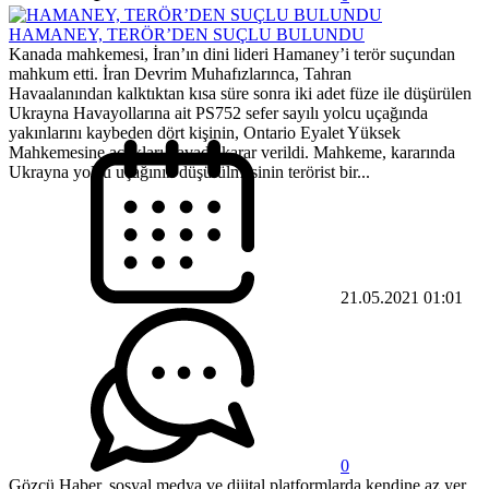
HAMANEY, TERÖR’DEN SUÇLU BULUNDU
Kanada mahkemesi, İran’ın dini lideri Hamaney’i terör suçundan
mahkum etti. İran Devrim Muhafızlarınca, Tahran
Havaalanından kalktıktan kısa süre sonra iki adet füze ile düşürülen
Ukrayna Havayollarına ait PS752 sefer sayılı yolcu uçağında
yakınlarını kaybeden dört kişinin, Ontario Eyalet Yüksek
Mahkemesine açtıkları davada karar verildi. Mahkeme, kararında
Ukrayna yolcu uçağının düşürülmesinin terörist bir...
21.05.2021 01:01
0
Gözcü Haber, sosyal medya ve dijital platformlarda kendine az yer