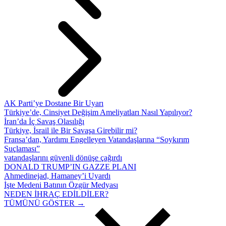
AK Parti’ye Dostane Bir Uyarı
Türkiye’de, Cinsiyet Değişim Ameliyatları Nasıl Yapılıyor?
İran’da İç Savaş Olasılığı
Türkiye, İsrail ile Bir Savaşa Girebilir mi?
Fransa’dan, Yardımı Engelleyen Vatandaşlarına “Soykırım
Suçlaması”
vatandaşlarını güvenli dönüşe çağırdı
DONALD TRUMP’IN GAZZE PLANI
Ahmedinejad, Hamaney’i Uyardı
İşte Medeni Batının Özgür Medyası
NEDEN İHRAÇ EDİLDİLER?
TÜMÜNÜ GÖSTER →