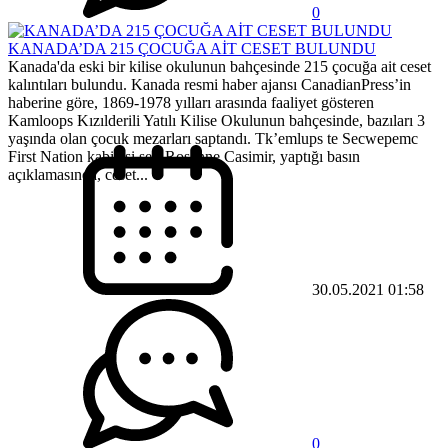
0
KANADA’DA 215 ÇOCUĞA AİT CESET BULUNDU
Kanada'da eski bir kilise okulunun bahçesinde 215 çocuğa ait ceset
kalıntıları bulundu. Kanada resmi haber ajansı CanadianPress’in
haberine göre, 1869-1978 yılları arasında faaliyet gösteren
Kamloops Kızılderili Yatılı Kilise Okulunun bahçesinde, bazıları 3
yaşında olan çocuk mezarları saptandı. Tk’emlups te Secwepemc
First Nation kabilesi şefi Rosanne Casimir, yaptığı basın
açıklamasında, ceset...
30.05.2021 01:58
0