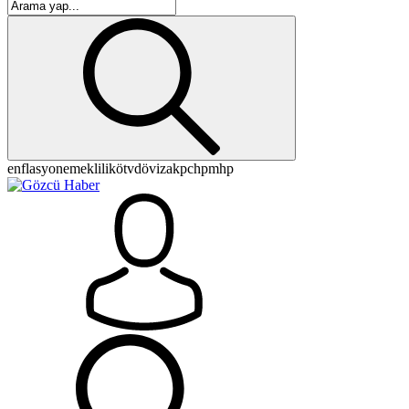
enflasyon
emeklilik
ötv
döviz
akp
chp
mhp