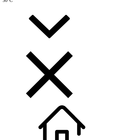
30
°C