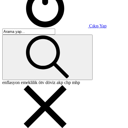
Çıkış Yap
enflasyon
emeklilik
ötv
döviz
akp
chp
mhp