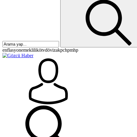
enflasyon
emeklilik
ötv
döviz
akp
chp
mhp