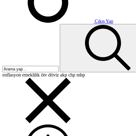
Çıkış Yap
enflasyon
emeklilik
ötv
döviz
akp
chp
mhp