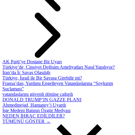
AK Parti’ye Dostane Bir Uyarı
Türkiye’de, Cinsiyet Değişim Ameliyatları Nasıl Yapılıyor?
İran’da İç Savaş Olasılığı
Türkiye, İsrail ile Bir Savaşa Girebilir mi?
Fransa’dan, Yardımı Engelleyen Vatandaşlarına “Soykırım
Suçlaması”
vatandaşlarını güvenli dönüşe çağırdı
DONALD TRUMP’IN GAZZE PLANI
Ahmedinejad, Hamaney’i Uyardı
İşte Medeni Batının Özgür Medyası
NEDEN İHRAÇ EDİLDİLER?
TÜMÜNÜ GÖSTER →