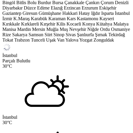
Bingöl
Bitlis
Bolu
Burdur
Bursa
Çanakkale
Çankırı
Çorum
Denizli
Diyarbakır
Düzce
Edirne
Elazığ
Erzincan
Erzurum
Eskişehir
Gaziantep
Giresun
Gümüşhane
Hakkari
Hatay
Iğdır
Isparta
İstanbul
İzmir
K.Maraş
Karabük
Karaman
Kars
Kastamonu
Kayseri
Kırıkkale
Kırklareli
Kırşehir
Kilis
Kocaeli
Konya
Kütahya
Malatya
Manisa
Mardin
Mersin
Muğla
Muş
Nevşehir
Niğde
Ordu
Osmaniye
Rize
Sakarya
Samsun
Siirt
Sinop
Sivas
Şanlıurfa
Şırnak
Tekirdağ
Tokat
Trabzon
Tunceli
Uşak
Van
Yalova
Yozgat
Zonguldak
İstanbul
Parçalı Bulutlu
30
°C
İstanbul
30
°C