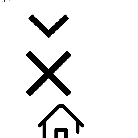
31
°C