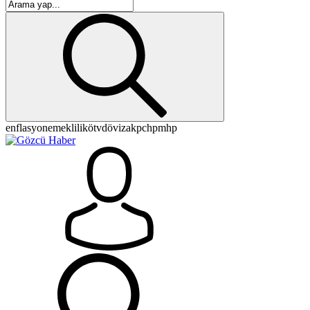
enflasyon
emeklilik
ötv
döviz
akp
chp
mhp