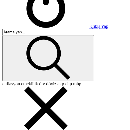
Çıkış Yap
enflasyon
emeklilik
ötv
döviz
akp
chp
mhp