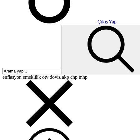
Çıkış Yap
enflasyon
emeklilik
ötv
döviz
akp
chp
mhp