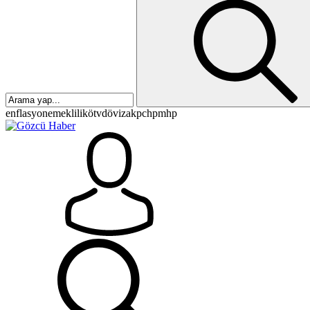
enflasyon
emeklilik
ötv
döviz
akp
chp
mhp