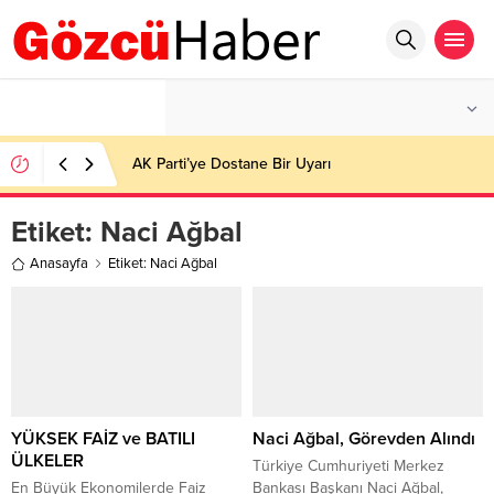
°C
İSTANBUL
HAFIF YAĞMURLU
AK Parti’ye Dostane Bir Uyarı
Etiket:
Naci Ağbal
Anasayfa
Etiket: Naci Ağbal
YÜKSEK FAİZ ve BATILI
Naci Ağbal, Görevden Alındı
ÜLKELER
Türkiye Cumhuriyeti Merkez
En Büyük Ekonomilerde Faiz
Bankası Başkanı Naci Ağbal,