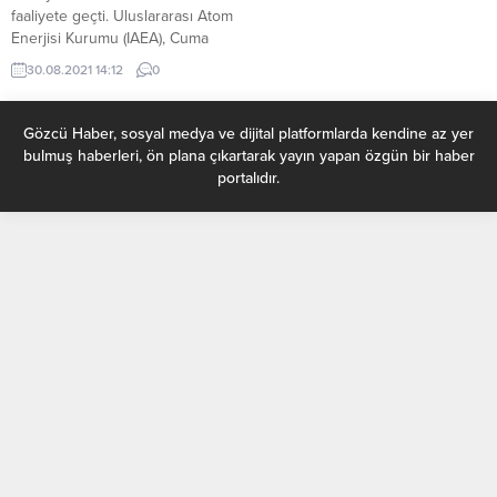
faaliyete geçti. Uluslararası Atom
Enerjisi Kurumu (IAEA), Cuma
günü yayınladığı raporunda uydu
30.08.2021 14:12
0
görüntüleri aracılığıyla Kuzey
Kore’nin nükleer santralinin
faaliyete geçtiğini belirtti. IAEA
Gözcü Haber, sosyal medya ve dijital platformlarda kendine az yer
raporun sonunda “Reaktörün ve
bulmuş haberleri, ön plana çıkartarak yayın yapan özgün bir haber
Radyo Kimyasal Laboratuvarın
portalıdır.
işleyişine ilişkin yeni göstergeler
derinden rahatsız edicidir”
ifadelerine yer verdi. DHA’nın
haberine göre, IAEA, Kuzey
Kore’nin Eylül...