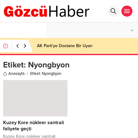
°C
İSTANBUL
HAFIF YAĞMURLU
AK Parti’ye Dostane Bir Uyarı
Etiket:
Nyongbyon
Anasayfa
Etiket: Nyongbyon
Kuzey Kore nükleer santrali
faliyete geçti
Kuzey Kore nükleer santrali