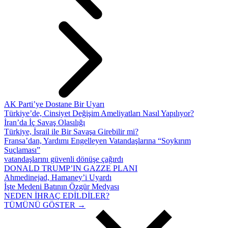
AK Parti’ye Dostane Bir Uyarı
Türkiye’de, Cinsiyet Değişim Ameliyatları Nasıl Yapılıyor?
İran’da İç Savaş Olasılığı
Türkiye, İsrail ile Bir Savaşa Girebilir mi?
Fransa’dan, Yardımı Engelleyen Vatandaşlarına “Soykırım
Suçlaması”
vatandaşlarını güvenli dönüşe çağırdı
DONALD TRUMP’IN GAZZE PLANI
Ahmedinejad, Hamaney’i Uyardı
İşte Medeni Batının Özgür Medyası
NEDEN İHRAÇ EDİLDİLER?
TÜMÜNÜ GÖSTER →