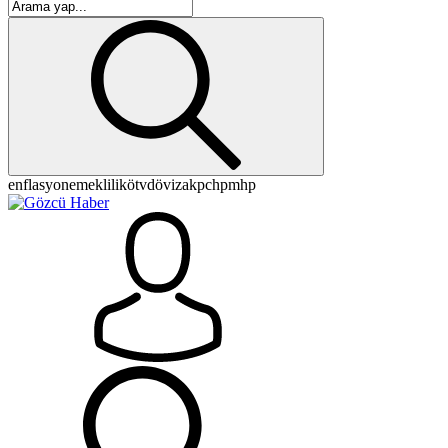
enflasyon
emeklilik
ötv
döviz
akp
chp
mhp