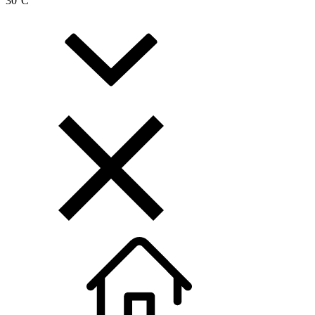
30
°C