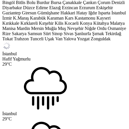
Bingöl
Bitlis
Bolu
Burdur
Bursa
Çanakkale
Çankırı
Çorum
Denizli
Diyarbakır
Düzce
Edirne
Elazığ
Erzincan
Erzurum
Eskişehir
Gaziantep
Giresun
Gümüşhane
Hakkari
Hatay
Iğdır
Isparta
İstanbul
İzmir
K.Maraş
Karabük
Karaman
Kars
Kastamonu
Kayseri
Kırıkkale
Kırklareli
Kırşehir
Kilis
Kocaeli
Konya
Kütahya
Malatya
Manisa
Mardin
Mersin
Muğla
Muş
Nevşehir
Niğde
Ordu
Osmaniye
Rize
Sakarya
Samsun
Siirt
Sinop
Sivas
Şanlıurfa
Şırnak
Tekirdağ
Tokat
Trabzon
Tunceli
Uşak
Van
Yalova
Yozgat
Zonguldak
İstanbul
Hafif Yağmurlu
29
°C
İstanbul
29
°C