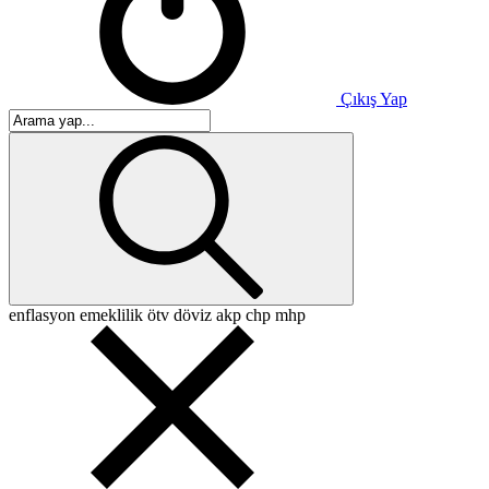
Çıkış Yap
enflasyon
emeklilik
ötv
döviz
akp
chp
mhp