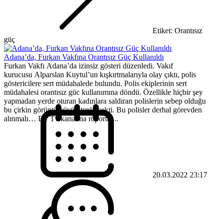
Etiket: Orantısız
güç
Adana’da, Furkan Vakfına Orantısız Güç Kullanıldı
Furkan Vakfı Adana’da izinsiz gösteri düzenledi. Vakıf
kurucusu Alparslan Kuytul’un kışkırtmalarıyla olay çıktı, polis
göstericilere sert müdahalede bulundu. Polis ekiplerinin sert
müdahalesi orantısız güc kullanımına döndü. Özellikle hiçbir şey
yapmadan yerde oturan kadınlara saldıran polislerin sebep olduğu
bu çirkin görüntü büyük tepki çekti. Bu polisler derhal görevden
alınmalı… Bir Tv kanalına röportaj...
20.03.2022 23:17