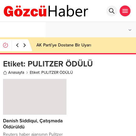
°C
İSTANBUL
PARÇALI BULUTLU
AK Parti’ye Dostane Bir Uyarı
Etiket:
PULITZER ÖDÜLÜ
Anasayfa
Etiket: PULITZER ÖDÜLÜ
Danish Siddiqui, Çatışmada
Öldürüldü
Reuters haber ajansının Pulitzer