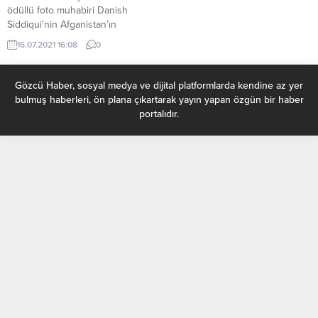
ödüllü foto muhabiri Danish
Siddiqui’nin Afganistan’ın
Kandahar ilinde Taliban askerleri
16.07.2021 16:08
0
ile güvenlik güçleri arasında
meydana gelen çatışmada
öldürüldüğü duyuruldu. Hint
Gözcü Haber, sosyal medya ve dijital platformlarda kendine az yer
gazeteci, bugüne kadar
bulmuş haberleri, ön plana çıkartarak yayın yapan özgün bir haber
Afganistan ve Irak'taki savaşlar,
portalıdır.
Rohingya mülteci krizi, Hong
Kong protestoları ve Nepal
depremleri başta olmak üzere,
birçok olayı objektifinden
dünyayla paylaştı. Bir Afgan...