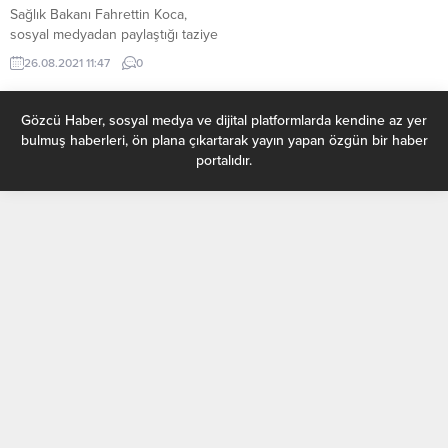
Sağlık Bakanı Fahrettin Koca,
sosyal medyadan paylaştığı taziye
paylaşımında, aşı olmayan iki
26.08.2021 11:47
0
sağlık çalışanının koronavirüs
nedeniyle yaşamını yitirdiğini
duyurdu. ”BENZER ACILAR ARTIK
Gözcü Haber, sosyal medya ve dijital platformlarda kendine az yer
YAŞANMASIN” Bakan Koca,
bulmuş haberleri, ön plana çıkartarak yayın yapan özgün bir haber
sosyal medya hesabından yaptığı
portalıdır.
paylaşımda şunları kaydetti: “İki
arkadaşımız koronavirüse yenildi.
Operatör Dr. İlhami Atılgan 55,
patolog Dr. Murat Tad 49
yaşındaydı. Kayıtlarımızdan
maalesef, iki...