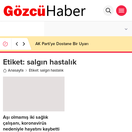
°C
İSTANBUL
HAFIF YAĞMURLU
AK Parti’ye Dostane Bir Uyarı
Etiket:
salgın hastalık
Anasayfa
Etiket: salgın hastalık
Aşı olmamış iki sağlık
çalışanı, koronavirüs
nedeniyle hayatını kaybetti