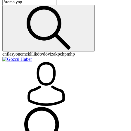
enflasyon
emeklilik
ötv
döviz
akp
chp
mhp