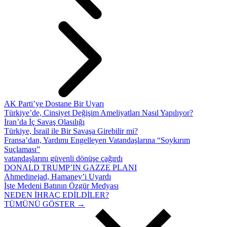
AK Parti’ye Dostane Bir Uyarı
Türkiye’de, Cinsiyet Değişim Ameliyatları Nasıl Yapılıyor?
İran’da İç Savaş Olasılığı
Türkiye, İsrail ile Bir Savaşa Girebilir mi?
Fransa’dan, Yardımı Engelleyen Vatandaşlarına “Soykırım
Suçlaması”
vatandaşlarını güvenli dönüşe çağırdı
DONALD TRUMP’IN GAZZE PLANI
Ahmedinejad, Hamaney’i Uyardı
İşte Medeni Batının Özgür Medyası
NEDEN İHRAÇ EDİLDİLER?
TÜMÜNÜ GÖSTER →