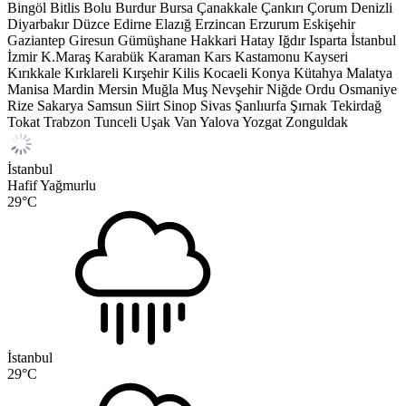
Bingöl
Bitlis
Bolu
Burdur
Bursa
Çanakkale
Çankırı
Çorum
Denizli
Diyarbakır
Düzce
Edirne
Elazığ
Erzincan
Erzurum
Eskişehir
Gaziantep
Giresun
Gümüşhane
Hakkari
Hatay
Iğdır
Isparta
İstanbul
İzmir
K.Maraş
Karabük
Karaman
Kars
Kastamonu
Kayseri
Kırıkkale
Kırklareli
Kırşehir
Kilis
Kocaeli
Konya
Kütahya
Malatya
Manisa
Mardin
Mersin
Muğla
Muş
Nevşehir
Niğde
Ordu
Osmaniye
Rize
Sakarya
Samsun
Siirt
Sinop
Sivas
Şanlıurfa
Şırnak
Tekirdağ
Tokat
Trabzon
Tunceli
Uşak
Van
Yalova
Yozgat
Zonguldak
İstanbul
Hafif Yağmurlu
29
°C
İstanbul
29
°C