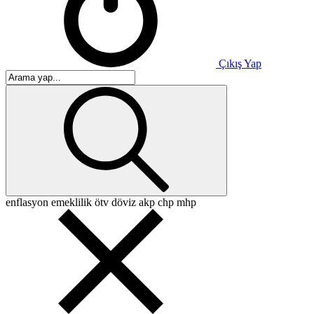
Çıkış Yap
enflasyon
emeklilik
ötv
döviz
akp
chp
mhp