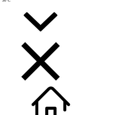
30
°C