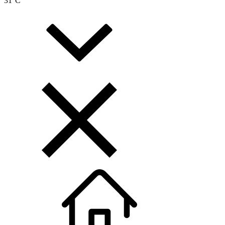
31
°C