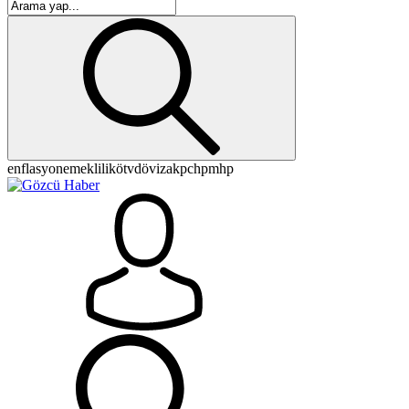
enflasyon
emeklilik
ötv
döviz
akp
chp
mhp