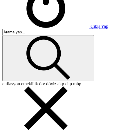
Çıkış Yap
enflasyon
emeklilik
ötv
döviz
akp
chp
mhp