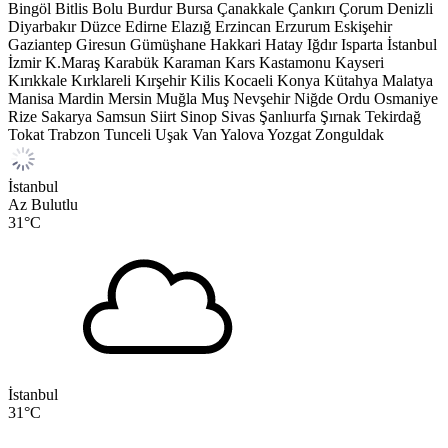
Bingöl
Bitlis
Bolu
Burdur
Bursa
Çanakkale
Çankırı
Çorum
Denizli
Diyarbakır
Düzce
Edirne
Elazığ
Erzincan
Erzurum
Eskişehir
Gaziantep
Giresun
Gümüşhane
Hakkari
Hatay
Iğdır
Isparta
İstanbul
İzmir
K.Maraş
Karabük
Karaman
Kars
Kastamonu
Kayseri
Kırıkkale
Kırklareli
Kırşehir
Kilis
Kocaeli
Konya
Kütahya
Malatya
Manisa
Mardin
Mersin
Muğla
Muş
Nevşehir
Niğde
Ordu
Osmaniye
Rize
Sakarya
Samsun
Siirt
Sinop
Sivas
Şanlıurfa
Şırnak
Tekirdağ
Tokat
Trabzon
Tunceli
Uşak
Van
Yalova
Yozgat
Zonguldak
İstanbul
Az Bulutlu
31
°C
İstanbul
31
°C