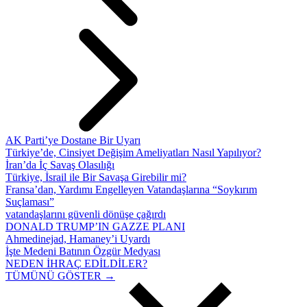
AK Parti’ye Dostane Bir Uyarı
Türkiye’de, Cinsiyet Değişim Ameliyatları Nasıl Yapılıyor?
İran’da İç Savaş Olasılığı
Türkiye, İsrail ile Bir Savaşa Girebilir mi?
Fransa’dan, Yardımı Engelleyen Vatandaşlarına “Soykırım
Suçlaması”
vatandaşlarını güvenli dönüşe çağırdı
DONALD TRUMP’IN GAZZE PLANI
Ahmedinejad, Hamaney’i Uyardı
İşte Medeni Batının Özgür Medyası
NEDEN İHRAÇ EDİLDİLER?
TÜMÜNÜ GÖSTER →