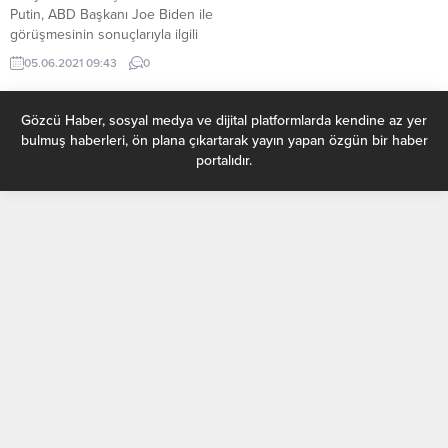
Putin, ABD Başkanı Joe Biden ile
görüşmesinin sonuçlarıyla ilgili
çok büyük bir gelişme
05.06.2021 09:43
0
beklemediğini söyledi. Putin, St.
Petersburg Uluslararası Ekonomi
Forumu kapsamında, Rus haber
Gözcü Haber, sosyal medya ve dijital platformlarda kendine az yer
ajansı TASS tarafından organize
bulmuş haberleri, ön plana çıkartarak yayın yapan özgün bir haber
edilen, Anadolu Ajansı (AA) Genel
portalıdır.
Müdür Yardımcısı ve Genel Yayın
Yönetmeni Yusuf Özhan’ın da yer
aldığı, dünyanın önde...