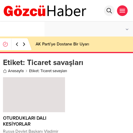
°C
İSTANBUL
AZ BULUTLU
AK Parti’ye Dostane Bir Uyarı
Etiket:
Ticaret savaşları
Anasayfa
Etiket: Ticaret savaşları
OTURDUKLARI DALI
KESİYORLAR
Rusya Devlet Başkanı Vladimir