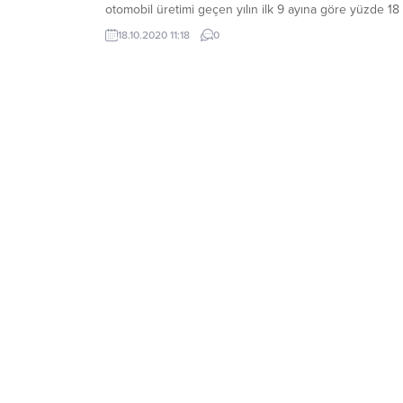
otomobil üretimi geçen yılın ilk 9 ayına göre yüzde 18
oranında azaldı. Pandemi dolayısıyla üretimin
18.10.2020 11:18
0
yavaşlaması, sıfır araçların ve buna bağlı olarak da ikin
el otomobil fiyatlarının yükselmesine neden oldu. Sıfır
araçlara talebin yüksek olması ve otomobil...