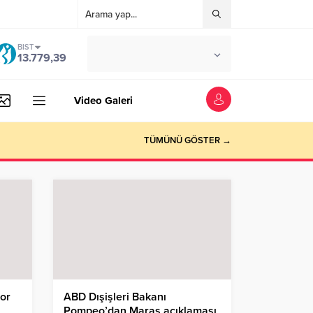
BIST
°C
İSTANBUL
13.779,39
AZ BULUTLU
Video Galeri
TÜMÜNÜ GÖSTER →
yor
ABD Dışişleri Bakanı
Pompeo’dan Maraş açıklaması