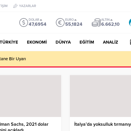
TİŞİM
YAZARLAR
DOLAR
EURO
ALTIN
47,6954
55,1824
6.662,10
TÜRKİYE
EKONOMİ
DÜNYA
EĞİTİM
ANALİZ
tane Bir Uyarı
dman Sachs, 2021 dolar
İtalya’da yoksulluk tırmanı
ini açıkladı