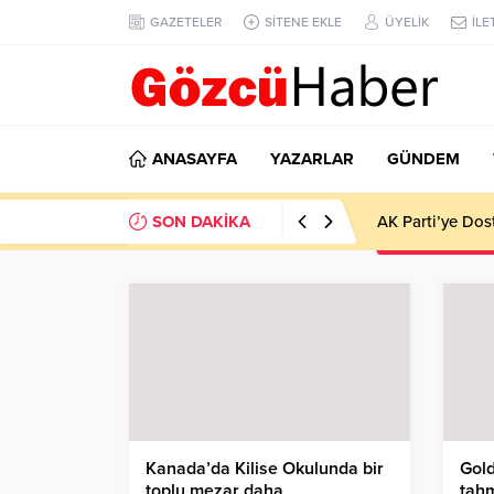
GAZETELER
SİTENE EKLE
ÜYELİK
İLE
ANASAYFA
YAZARLAR
GÜNDEM
SON DAKİKA
AK Parti’ye Dos
Kanada’da Kilise Okulunda bir
Gol
toplu mezar daha
tahm