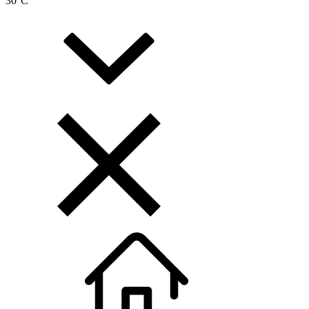
30
°C