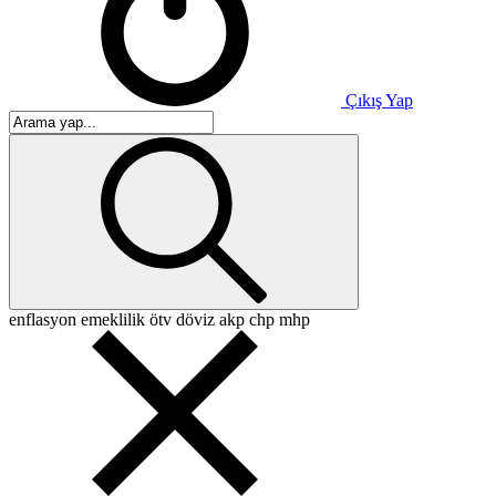
Çıkış Yap
enflasyon
emeklilik
ötv
döviz
akp
chp
mhp