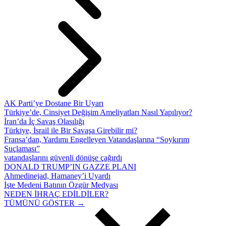
AK Parti’ye Dostane Bir Uyarı
Türkiye’de, Cinsiyet Değişim Ameliyatları Nasıl Yapılıyor?
İran’da İç Savaş Olasılığı
Türkiye, İsrail ile Bir Savaşa Girebilir mi?
Fransa’dan, Yardımı Engelleyen Vatandaşlarına “Soykırım
Suçlaması”
vatandaşlarını güvenli dönüşe çağırdı
DONALD TRUMP’IN GAZZE PLANI
Ahmedinejad, Hamaney’i Uyardı
İşte Medeni Batının Özgür Medyası
NEDEN İHRAÇ EDİLDİLER?
TÜMÜNÜ GÖSTER →