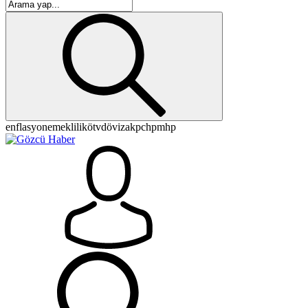
enflasyon
emeklilik
ötv
döviz
akp
chp
mhp