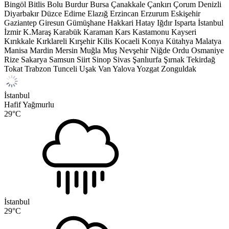
Bingöl
Bitlis
Bolu
Burdur
Bursa
Çanakkale
Çankırı
Çorum
Denizli
Diyarbakır
Düzce
Edirne
Elazığ
Erzincan
Erzurum
Eskişehir
Gaziantep
Giresun
Gümüşhane
Hakkari
Hatay
Iğdır
Isparta
İstanbul
İzmir
K.Maraş
Karabük
Karaman
Kars
Kastamonu
Kayseri
Kırıkkale
Kırklareli
Kırşehir
Kilis
Kocaeli
Konya
Kütahya
Malatya
Manisa
Mardin
Mersin
Muğla
Muş
Nevşehir
Niğde
Ordu
Osmaniye
Rize
Sakarya
Samsun
Siirt
Sinop
Sivas
Şanlıurfa
Şırnak
Tekirdağ
Tokat
Trabzon
Tunceli
Uşak
Van
Yalova
Yozgat
Zonguldak
İstanbul
Hafif Yağmurlu
29
°C
İstanbul
29
°C