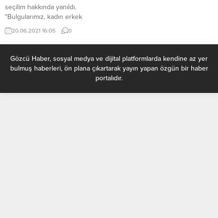
seçilim hakkında yanıldı.
"Bulgularımız, kadın erkek
oranının dengesiz olduğu
20.06.2021 16:05
0
popülasyonlarda çiftleşme
rekabetini Darwin'in önerdiğinden
farklı bir mekanizmanın
Gözcü Haber, sosyal medya ve dijital platformlarda kendine az yer
tetiklediğini gösteriyor" Darwin,
bulmuş haberleri, ön plana çıkartarak yayın yapan özgün bir haber
hayvanların silah olarak kullandığı
portalıdır.
boynuz, diş ve büyük boy gibi
özelliklerle karşı cinsi cezbetmek
için kullanılan özellikleri
birbirinden ayırdı. Silah olarak
kullanılan cinsel seçilim
özelliklerinin, dişi...