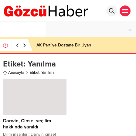
°C
İSTANBUL
AZ BULUTLU
AK Parti’ye Dostane Bir Uyarı
Etiket:
Yanılma
Anasayfa
Etiket: Yanılma
Darwin, Cinsel seçilim
hakkında yanıldı
Bilim insanları: Darwin cinsel