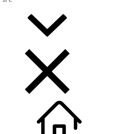
31
°C