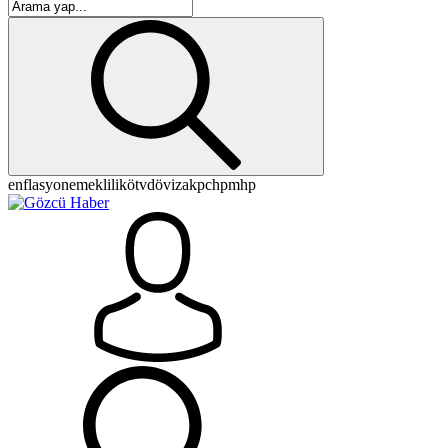
enflasyon
emeklilik
ötv
döviz
akp
chp
mhp