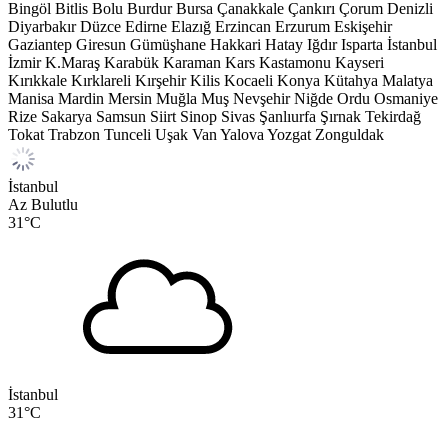
Bingöl
Bitlis
Bolu
Burdur
Bursa
Çanakkale
Çankırı
Çorum
Denizli
Diyarbakır
Düzce
Edirne
Elazığ
Erzincan
Erzurum
Eskişehir
Gaziantep
Giresun
Gümüşhane
Hakkari
Hatay
Iğdır
Isparta
İstanbul
İzmir
K.Maraş
Karabük
Karaman
Kars
Kastamonu
Kayseri
Kırıkkale
Kırklareli
Kırşehir
Kilis
Kocaeli
Konya
Kütahya
Malatya
Manisa
Mardin
Mersin
Muğla
Muş
Nevşehir
Niğde
Ordu
Osmaniye
Rize
Sakarya
Samsun
Siirt
Sinop
Sivas
Şanlıurfa
Şırnak
Tekirdağ
Tokat
Trabzon
Tunceli
Uşak
Van
Yalova
Yozgat
Zonguldak
İstanbul
Az Bulutlu
31
°C
İstanbul
31
°C