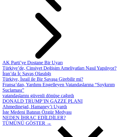
AK Parti’ye Dostane Bir Uyarı
Türkiye’de, Cinsiyet Değişim Ameliyatları Nasıl Yapılıyor?
İran’da İç Savaş Olasılığı
Türkiye, İsrail ile Bir Savaşa Girebilir mi?
Fransa’dan, Yardımı Engelleyen Vatandaşlarına “Soykırım
Suçlaması”
vatandaşlarını güvenli dönüşe çağırdı
DONALD TRUMP’IN GAZZE PLANI
Ahmedinejad, Hamaney’i Uyardı
İşte Medeni Batının Özgür Medyası
NEDEN İHRAÇ EDİLDİLER?
TÜMÜNÜ GÖSTER →