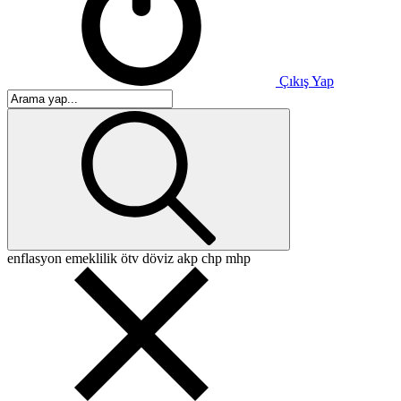
Çıkış Yap
enflasyon
emeklilik
ötv
döviz
akp
chp
mhp