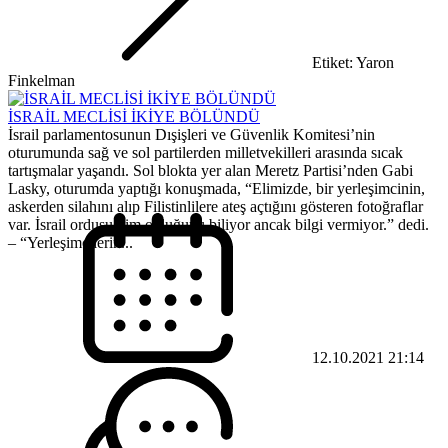
Etiket: Yaron
Finkelman
İSRAİL MECLİSİ İKİYE BÖLÜNDÜ
İsrail parlamentosunun Dışişleri ve Güvenlik Komitesi’nin
oturumunda sağ ve sol partilerden milletvekilleri arasında sıcak
tartışmalar yaşandı. Sol blokta yer alan Meretz Partisi’nden Gabi
Lasky, oturumda yaptığı konuşmada, “Elimizde, bir yerleşimcinin,
askerden silahını alıp Filistinlilere ateş açtığını gösteren fotoğraflar
var. İsrail ordusu kim olduğunu biliyor ancak bilgi vermiyor.” dedi.
– “Yerleşimcilerin...
12.10.2021 21:14