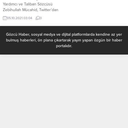
Yardımcı ve Taliban Sözcüsü
Zebihullah Mücahid, Twitter’dan
yaptığı açıklamada, “Dün gece,
05.10.2021 03:04
0
İslam Emirliği Mücahidlerinin özel
bir birimi, Kabil’in 17. Bölgesinde
fitne grubu Deaş’e karşı bir
Gözcü Haber, sosyal medya ve dijital platformlarda kendine az yer
operasyon düzenledi.” dedi.
bulmuş haberleri, ön plana çıkartarak yayın yapan özgün bir haber
Mücahid, “Oldukça kararlı ve
portalıdır.
başarılı geçen bu operasyon
sonucunda Deaş hücresi
tamamen imha edilmiş ve içindeki
tüm DAİŞ’liler...