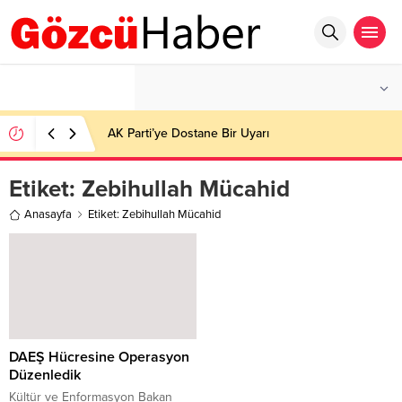
°C
İSTANBUL
AZ BULUTLU
AK Parti’ye Dostane Bir Uyarı
Etiket:
Zebihullah Mücahid
Anasayfa
Etiket: Zebihullah Mücahid
DAEŞ Hücresine Operasyon
Düzenledik
Kültür ve Enformasyon Bakan