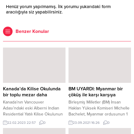
Henüz yorum yapılmamış. İlk yorumu yukarıdaki form
aracılığıyla siz yapabilirsiniz.
Benzer Konular
Kanada’da Kilise Okulunda
BM UYARDI: Myanmar bir
bir toplu mezar daha
çöküş ile karşı karşıya
Kanada’nın Vancouver
Birleşmiş Milletler (BM) İnsan
Adası’ndaki eski Alberni Indian
Hakları Yüksek Komiseri Michelle
Residential Yatılı Kilise Okulunun
Bachelet, Myanmar ordusunun 1
bahçesinde, 17 mezar tespit
Şubat’ta yönetime el koymasının
22.02.2023 22:57
0
23.09.2021 16:26
0
edildi. “İlk Millet” olarak bilinen
ardından 1100’den fazla kişinin
yerli grup Vancouver Adası’ndaki
öldüğünü ve ülkenin bir çöküş ile