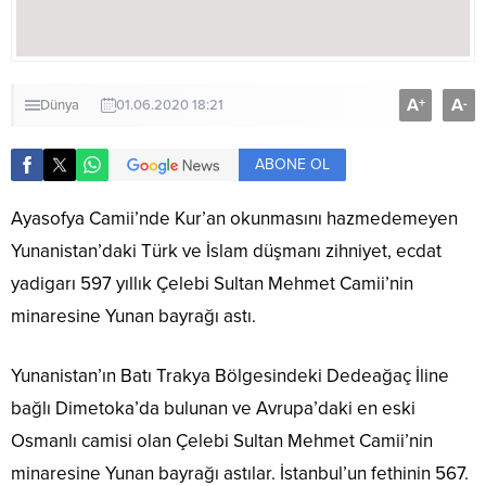
A
A
+
-
Dünya
01.06.2020 18:21
ABONE OL
Ayasofya Camii’nde Kur’an okunmasını hazmedemeyen
Yunanistan’daki Türk ve İslam düşmanı zihniyet, ecdat
yadigarı 597 yıllık Çelebi Sultan Mehmet Camii’nin
minaresine Yunan bayrağı astı.
Yunanistan’ın Batı Trakya Bölgesindeki Dedeağaç İline
bağlı Dimetoka’da bulunan ve Avrupa’daki en eski
Osmanlı camisi olan Çelebi Sultan Mehmet Camii’nin
minaresine Yunan bayrağı astılar. İstanbul’un fethinin 567.