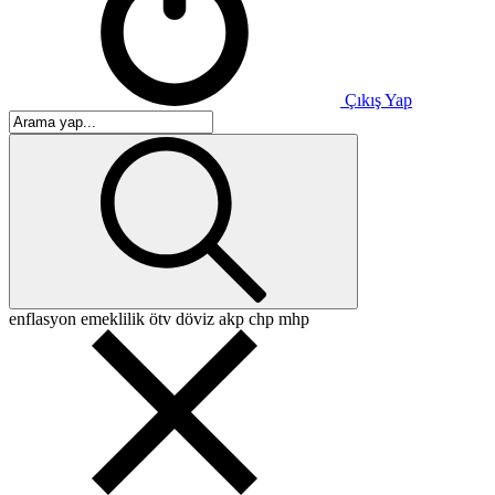
Çıkış Yap
enflasyon
emeklilik
ötv
döviz
akp
chp
mhp