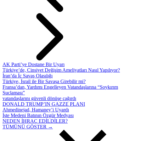
AK Parti’ye Dostane Bir Uyarı
Türkiye’de, Cinsiyet Değişim Ameliyatları Nasıl Yapılıyor?
İran’da İç Savaş Olasılığı
Türkiye, İsrail ile Bir Savaşa Girebilir mi?
Fransa’dan, Yardımı Engelleyen Vatandaşlarına “Soykırım
Suçlaması”
vatandaşlarını güvenli dönüşe çağırdı
DONALD TRUMP’IN GAZZE PLANI
Ahmedinejad, Hamaney’i Uyardı
İşte Medeni Batının Özgür Medyası
NEDEN İHRAÇ EDİLDİLER?
TÜMÜNÜ GÖSTER →