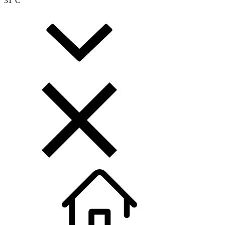
31
°C