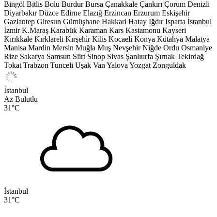
Bingöl
Bitlis
Bolu
Burdur
Bursa
Çanakkale
Çankırı
Çorum
Denizli
Diyarbakır
Düzce
Edirne
Elazığ
Erzincan
Erzurum
Eskişehir
Gaziantep
Giresun
Gümüşhane
Hakkari
Hatay
Iğdır
Isparta
İstanbul
İzmir
K.Maraş
Karabük
Karaman
Kars
Kastamonu
Kayseri
Kırıkkale
Kırklareli
Kırşehir
Kilis
Kocaeli
Konya
Kütahya
Malatya
Manisa
Mardin
Mersin
Muğla
Muş
Nevşehir
Niğde
Ordu
Osmaniye
Rize
Sakarya
Samsun
Siirt
Sinop
Sivas
Şanlıurfa
Şırnak
Tekirdağ
Tokat
Trabzon
Tunceli
Uşak
Van
Yalova
Yozgat
Zonguldak
İstanbul
Az Bulutlu
31
°C
İstanbul
31
°C