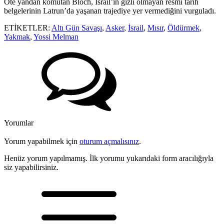
Öte yandan komutan Bloch, İsrail’in gizli olmayan resmi tarih
belgelerinin Latrun’da yaşanan trajediye yer vermediğini vurguladı.
ETİKETLER:
Altı Gün Savaşı
,
Asker
,
İsrail
,
Mısır
,
Öldürmek
,
Yakmak
,
Yossi Melman
Yorumlar
Yorum yapabilmek için
oturum açmalısınız
.
Henüz yorum yapılmamış. İlk yorumu yukarıdaki form aracılığıyla
siz yapabilirsiniz.