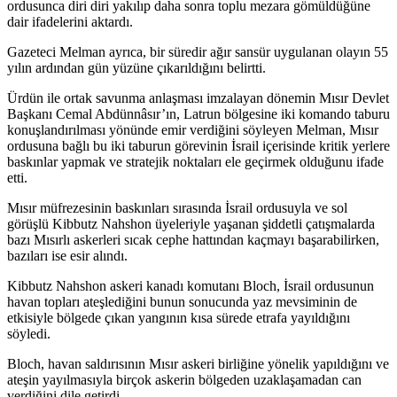
ordusunca diri diri yakılıp daha sonra toplu mezara gömüldüğüne
dair ifadelerini aktardı.
Gazeteci Melman ayrıca, bir süredir ağır sansür uygulanan olayın 55
yılın ardından gün yüzüne çıkarıldığını belirtti.
Ürdün ile ortak savunma anlaşması imzalayan dönemin Mısır Devlet
Başkanı Cemal Abdünnâsır’ın, Latrun bölgesine iki komando taburu
konuşlandırılması yönünde emir verdiğini söyleyen Melman, Mısır
ordusuna bağlı bu iki taburun görevinin İsrail içerisinde kritik yerlere
baskınlar yapmak ve stratejik noktaları ele geçirmek olduğunu ifade
etti.
Mısır müfrezesinin baskınları sırasında İsrail ordusuyla ve sol
görüşlü Kibbutz Nahshon üyeleriyle yaşanan şiddetli çatışmalarda
bazı Mısırlı askerleri sıcak cephe hattından kaçmayı başarabilirken,
bazıları ise esir alındı.
Kibbutz Nahshon askeri kanadı komutanı Bloch, İsrail ordusunun
havan topları ateşlediğini bunun sonucunda yaz mevsiminin de
etkisiyle bölgede çıkan yangının kısa sürede etrafa yayıldığını
söyledi.
Bloch, havan saldırısının Mısır askeri birliğine yönelik yapıldığını ve
ateşin yayılmasıyla birçok askerin bölgeden uzaklaşamadan can
verdiğini dile getirdi.