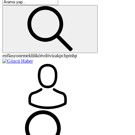
enflasyon
emeklilik
ötv
döviz
akp
chp
mhp