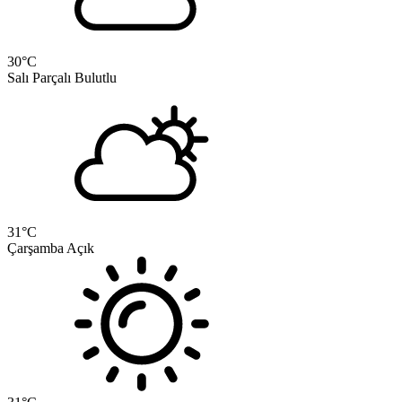
30
°C
Salı
Parçalı Bulutlu
31
°C
Çarşamba
Açık