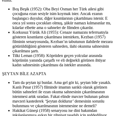
edildi.
Boş Beşik (1952): Oba Beyi Osman her Türk ailesi gibi
çocuğuna ezan sesiyle isim koymak ister. Ancak ezanın
başlangıcı duyulur, diğer kısımlarının çıkartılması istenir. E
onca yıl sonra çocukları olmuş, şükür namazı kılmasınlar mı,
kılarlar elbette ama o sahneler de filmden çıkarılır.
Korkusuz Yürük Ali (1955): Cenaze namazını teferruatıyla
gösteren kısımların çıkarılması istenirken, Kezban (1957)
filminin senaryosunda, Kezban’ın tabutunun ilahilerle mezara
götürüldüğünü gösteren sahneden, ilahi okunma sahnesinin
çıkarılması şartı.
Tilki Leman (1958): Köprüden geçen yolcular arasında
köprünün yanında çarşaflı ve eli değnekli görünen ihtiyar
kadın sahnesinin çıkarılması da istekler arasında.
ŞEYTAN BİLE AZAPTA
Tam da şeytan işi bunlar. Ama gel gör ki, şeytan bile yasaklı.
Kanlı Pınar (1957) filminde imamın sarıklı olarak görünen
bütün sahneleri ile ezan okuma sahnesinin çıkarılmasının
istenmesi artık sıradan. Fakat elinde mavzer bulunan şahsın
mavzeri kastederek ‘Şeytan doldurur’ demesinin sorunlu
bulunması ve çıkarılmasının istenmesine ne demeli?
Hakikat Güneşi (1958) senaryosu ise dini bakımdan
inkılaplarımıza aykırı bir zihniyet taşıdığı için reddediliyor.