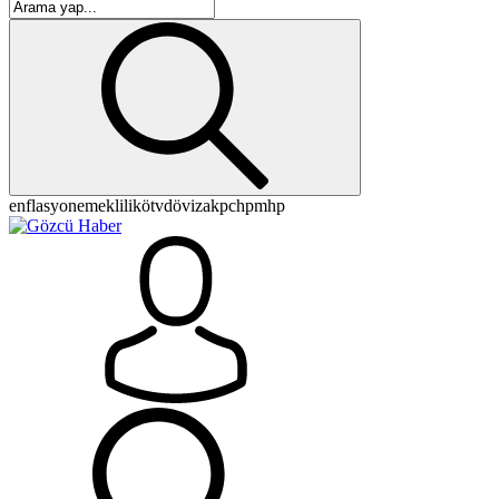
enflasyon
emeklilik
ötv
döviz
akp
chp
mhp