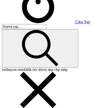
Çıkış Yap
enflasyon
emeklilik
ötv
döviz
akp
chp
mhp