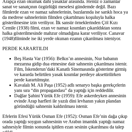
Arapça ezan okumak dahi yasaklar arasında. Henüz o zamanlar
sanat ve sanatçının özgürlüğü meselesi gündemde değil. Bazı
filmlerde ezan ve namaz sahnelerinin, bazılarında ise sarıklı hoca ya
da medrese sahnelerinin filmden çıkartılması koşuluyla halka
gösterilmesine izin veriliyor. İlk sansür örneklerinden Çöl Kızı
Cemile (1938) filmi, ezan ve namaz kısımları çıkarıldıktan sonra
halka gösterilmesinde mahzur olmadığına karar veriliyor. Canavar
(1948)filminde ise iki yerde okunan ezanın çıkarılması isteniyor.
PERDE KARARTILDI
Beş Hasta Var (1956): Belkıs’ın annesinin, Nur babanın
mezarına gidip dua etmesine dair sahnenin çıkarılması istenir.
Film, İskenderun’daki Kanatlı Sinemasında gösterime girmiş
ve kararda belirtilen yasak kısımlar perdeye aksettirilirken
perde karartılmıştır.
Kavalalı M. Ali Paşa (1952) adlı senaryo başka gerekçelerin
yanı sıra “din propagandası” da yaptığı için reddedilir.
Dağlar Şahini Yürük Efe (1959): Efe askerdeyken annesinin
evinde Arap harfleri ile yazılı dini levhanın yakın plandan
göründüğü sahnenin kaldırılması istenir.
Efelerin Efesi Yürük Osman Efe (1952): Osman Efe’nin dağa çıkıp
orada yaptığı soygun sahnesinin ve Arabın imamlık yaptığı namaz
sahnesiyle filmin sonunda işitilen ezan sesinin çıkarılması da talep