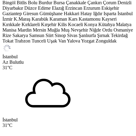
Bingöl
Bitlis
Bolu
Burdur
Bursa
Çanakkale
Çankırı
Çorum
Denizli
Diyarbakır
Düzce
Edirne
Elazığ
Erzincan
Erzurum
Eskişehir
Gaziantep
Giresun
Gümüşhane
Hakkari
Hatay
Iğdır
Isparta
İstanbul
İzmir
K.Maraş
Karabük
Karaman
Kars
Kastamonu
Kayseri
Kırıkkale
Kırklareli
Kırşehir
Kilis
Kocaeli
Konya
Kütahya
Malatya
Manisa
Mardin
Mersin
Muğla
Muş
Nevşehir
Niğde
Ordu
Osmaniye
Rize
Sakarya
Samsun
Siirt
Sinop
Sivas
Şanlıurfa
Şırnak
Tekirdağ
Tokat
Trabzon
Tunceli
Uşak
Van
Yalova
Yozgat
Zonguldak
İstanbul
Az Bulutlu
31
°C
İstanbul
31
°C