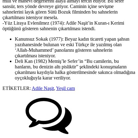
milli ve manevi değerlerini alaya almayı tercih ediyor. Bu sefer
sansür, ters yönde devreye giriyor. Caminin içine sevişme
sahnelerini layık gören Sütü Bozuk filminden bu sahnelerin
çıkartılması isteniyor mesela.
-Yüz Liraya Evlenilmez (1974): Adile Naşit’in Kuran-ı Kerimi
öptüğünü gösteren sahnenin çıkartılması istendi.
Kanunsuz Sokak (1977): Beyaz kadın ticareti yapan şahsın
yazıhanesinde bulunan ve eski Türkçe ile yazılmış olan
‘Allah-Muhammed’ panolarını gösteren sahnelerin
çıkartılması isteniyor.
Deli Kan (1982) Memiş’le Sefer’in “Bu camilerin, bu
hanların, bu denizin altı pisliktir” şeklindeki konuşmaların
çıkarılması kaydıyla halka gösterilmesinde sakınca olmadığına
oyçokluğuyla karar veriliyor.
ETİKETLER:
Adile Naşit
,
Yeşil çam