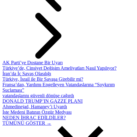
AK Parti’ye Dostane Bir Uyarı
Türkiye’de, Cinsiyet Değişim Ameliyatları Nasıl Yapılıyor?
İran’da İç Savaş Olasılığı
Türkiye, İsrail ile Bir Savaşa Girebilir mi?
Fransa’dan, Yardımı Engelleyen Vatandaşlarına “Soykırım
Suçlaması”
vatandaşlarını güvenli dönüşe çağırdı
DONALD TRUMP’IN GAZZE PLANI
Ahmedinejad, Hamaney’i Uyardı
İşte Medeni Batının Özgür Medyası
NEDEN İHRAÇ EDİLDİLER?
TÜMÜNÜ GÖSTER →