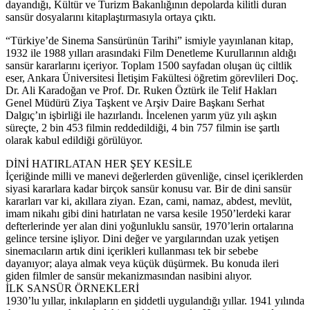
dayandığı, Kültür ve Turizm Bakanlığının depolarda kilitli duran
sansür dosyalarını kitaplaştırmasıyla ortaya çıktı.
“Türkiye’de Sinema Sansürünün Tarihi” ismiyle yayınlanan kitap,
1932 ile 1988 yılları arasındaki Film Denetleme Kurullarının aldığı
sansür kararlarını içeriyor. Toplam 1500 sayfadan oluşan üç ciltlik
eser, Ankara Üniversitesi İletişim Fakültesi öğretim görevlileri Doç.
Dr. Ali Karadoğan ve Prof. Dr. Ruken Öztürk ile Telif Hakları
Genel Müdürü Ziya Taşkent ve Arşiv Daire Başkanı Serhat
Dalgıç’ın işbirliği ile hazırlandı. İncelenen yarım yüz yılı aşkın
süreçte, 2 bin 453 filmin reddedildiği, 4 bin 757 filmin ise şartlı
olarak kabul edildiği görülüyor.
DİNİ HATIRLATAN HER ŞEY KESİLE
İçeriğinde milli ve manevi değerlerden güvenliğe, cinsel içeriklerden
siyasi kararlara kadar birçok sansür konusu var. Bir de dini sansür
kararları var ki, akıllara ziyan. Ezan, cami, namaz, abdest, mevlüt,
imam nikahı gibi dini hatırlatan ne varsa kesile 1950’lerdeki karar
defterlerinde yer alan dini yoğunluklu sansür, 1970’lerin ortalarına
gelince tersine işliyor. Dini değer ve yargılarından uzak yetişen
sinemacıların artık dini içerikleri kullanması tek bir sebebe
dayanıyor; alaya almak veya küçük düşürmek. Bu konuda ileri
giden filmler de sansür mekanizmasından nasibini alıyor.
İLK SANSÜR ÖRNEKLERİ
1930’lu yıllar, inkılapların en şiddetli uygulandığı yıllar. 1941 yılında