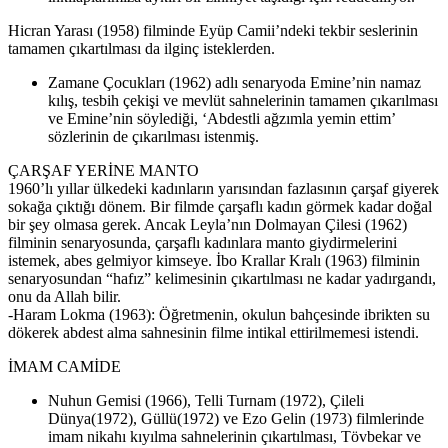
Hicran Yarası (1958) filminde Eyüp Camii’ndeki tekbir seslerinin
tamamen çıkartılması da ilginç isteklerden.
Zamane Çocukları (1962) adlı senaryoda Emine’nin namaz
kılış, tesbih çekişi ve mevlüt sahnelerinin tamamen çıkarılması
ve Emine’nin söylediği, ‘Abdestli ağzımla yemin ettim’
sözlerinin de çıkarılması istenmiş.
ÇARŞAF YERİNE MANTO
1960’lı yıllar ülkedeki kadınların yarısından fazlasının çarşaf giyerek
sokağa çıktığı dönem. Bir filmde çarşaflı kadın görmek kadar doğal
bir şey olmasa gerek. Ancak Leyla’nın Dolmayan Çilesi (1962)
filminin senaryosunda, çarşaflı kadınlara manto giydirmelerini
istemek, abes gelmiyor kimseye. İbo Krallar Kralı (1963) filminin
senaryosundan “hafız” kelimesinin çıkartılması ne kadar yadırgandı,
onu da Allah bilir.
-Haram Lokma (1963): Öğretmenin, okulun bahçesinde ibrikten su
dökerek abdest alma sahnesinin filme intikal ettirilmemesi istendi.
İMAM CAMİDE
Nuhun Gemisi (1966), Telli Turnam (1972), Çileli
Dünya(1972), Güllü(1972) ve Ezo Gelin (1973) filmlerinde
imam nikahı kıyılma sahnelerinin çıkartılması, Tövbekar ve