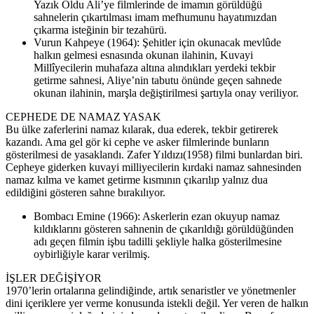
Yazık Oldu Ali’ye filmlerinde de imamın görüldüğü
sahnelerin çıkartılması imam mefhumunu hayatımızdan
çıkarma isteğinin bir tezahürü.
Vurun Kahpeye (1964): Şehitler için okunacak mevlûde
halkın gelmesi esnasında okunan ilahinin, Kuvayi
Millîyecilerin muhafaza altına alındıkları yerdeki tekbir
getirme sahnesi, Aliye’nin tabutu önünde geçen sahnede
okunan ilahinin, marşla değiştirilmesi şartıyla onay veriliyor.
CEPHEDE DE NAMAZ YASAK
Bu ülke zaferlerini namaz kılarak, dua ederek, tekbir getirerek
kazandı. Ama gel gör ki cephe ve asker filmlerinde bunların
gösterilmesi de yasaklandı. Zafer Yıldızı(1958) filmi bunlardan biri.
Cepheye giderken kuvayi milliyecilerin kırdaki namaz sahnesinden
namaz kılma ve kamet getirme kısmının çıkarılıp yalnız dua
edildiğini gösteren sahne bırakılıyor.
Bombacı Emine (1966): Askerlerin ezan okuyup namaz
kıldıklarını gösteren sahnenin de çıkarıldığı görüldüğünden
adı geçen filmin işbu tadilli şekliyle halka gösterilmesine
oybirliğiyle karar verilmiş.
İŞLER DEĞİŞİYOR
1970’lerin ortalarına gelindiğinde, artık senaristler ve yönetmenler
dini içeriklere yer verme konusunda istekli değil. Yer veren de halkın