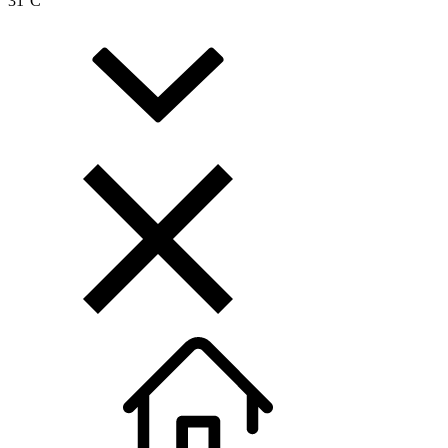
31
°C