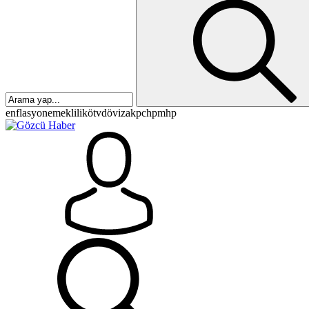
enflasyon
emeklilik
ötv
döviz
akp
chp
mhp