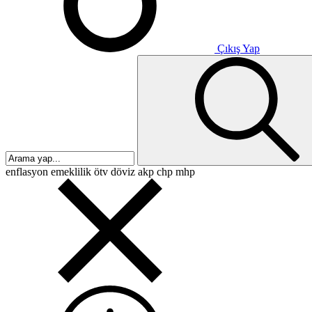
Çıkış Yap
enflasyon
emeklilik
ötv
döviz
akp
chp
mhp