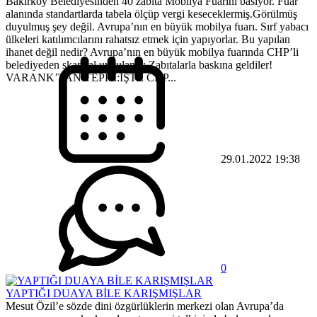
Bakırköy Belediyesinden 40 zabıta Mobilya Fuarını basıyor. Fuar
alanında standartlarda tabela ölçüp vergi keseceklermiş.Görülmüş
duyulmuş şey değil. Avrupa’nın en büyük mobilya fuarı. Sırf yabacı
ülkeleri katılımcılarını rahatsız etmek için yapıyorlar. Bu yapılan
ihanet değil nedir? Avrupa’nın en büyük mobilya fuarında CHP’li
belediyeden skandal uygulama: Zabıtalarla baskına geldiler!
VARANK’TAN TEPKİ:İŞTE CHP...
29.01.2022 19:38
0
YAPTIĞI DUAYA BİLE KARIŞMIŞLAR
Mesut Özil’e sözde dini özgürlüklerin merkezi olan Avrupa’da