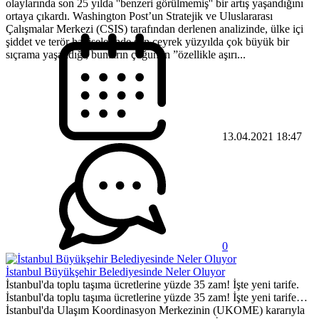
olaylarında son 25 yılda ''benzeri görülmemiş'' bir artış yaşandığını
ortaya çıkardı. Washington Post’un Stratejik ve Uluslararası
Çalışmalar Merkezi (CSIS) tarafından derlenen analizinde, ülke içi
şiddet ve terör hadiselerinde son çeyrek yüzyılda çok büyük bir
sıçrama yaşandığı, bunların çoğunun ”özellikle aşırı...
13.04.2021 18:47
0
İstanbul Büyükşehir Belediyesinde Neler Oluyor
İstanbul'da toplu taşıma ücretlerine yüzde 35 zam! İşte yeni tarife.
İstanbul'da toplu taşıma ücretlerine yüzde 35 zam! İşte yeni tarife…
İstanbul'da Ulaşım Koordinasyon Merkezinin (UKOME) kararıyla