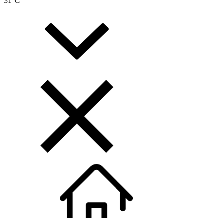
31
°C