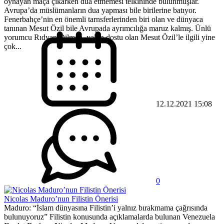
oynayan maça çıkarken dua etmemesi telkininde bulunmuşlar.
Avrupa’da müslümanların dua yapması bile birilerine batıyor.
Fenerbahçe’nin en önemli tarnsferlerinden biri olan ve dünyaca
tanınan Mesut Özil bile Avrupada ayrımcılığa maruz kalmış. Ünlü
yorumcu Rıdvan Dilmen, yakın dostu olan Mesut Özil’le ilgili yine
çok...
12.12.2021 15:08
0
Nicolas Maduro’nun Filistin Önerisi
Maduro: “İslam dünyasına Filistin’i yalnız bırakmama çağrısında
bulunuyoruz” Filistin konusunda açıklamalarda bulunan Venezuela