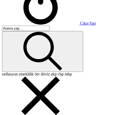
Çıkış Yap
enflasyon
emeklilik
ötv
döviz
akp
chp
mhp