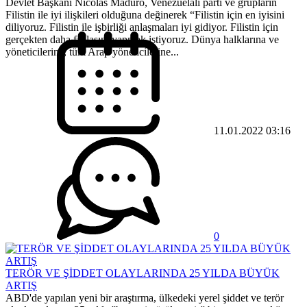
Devlet Başkanı Nicolas Maduro, Venezuelalı parti ve grupların
Filistin ile iyi ilişkileri olduğuna değinerek “Filistin için en iyisini
diliyoruz. Filistin ile işbirliği anlaşmaları iyi gidiyor. Filistin için
gerçekten daha fazlasını yapmak istiyoruz. Dünya halklarına ve
yöneticilerine, tüm Arap yöneticilerine...
11.01.2022 03:16
0
TERÖR VE ŞİDDET OLAYLARINDA 25 YILDA BÜYÜK
ARTIŞ
ABD'de yapılan yeni bir araştırma, ülkedeki yerel şiddet ve terör