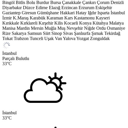
Bingöl
Bitlis
Bolu
Burdur
Bursa
Çanakkale
Çankırı
Çorum
Denizli
Diyarbakır
Düzce
Edirne
Elazığ
Erzincan
Erzurum
Eskişehir
Gaziantep
Giresun
Gümüşhane
Hakkari
Hatay
Iğdır
Isparta
İstanbul
İzmir
K.Maraş
Karabük
Karaman
Kars
Kastamonu
Kayseri
Kırıkkale
Kırklareli
Kırşehir
Kilis
Kocaeli
Konya
Kütahya
Malatya
Manisa
Mardin
Mersin
Muğla
Muş
Nevşehir
Niğde
Ordu
Osmaniye
Rize
Sakarya
Samsun
Siirt
Sinop
Sivas
Şanlıurfa
Şırnak
Tekirdağ
Tokat
Trabzon
Tunceli
Uşak
Van
Yalova
Yozgat
Zonguldak
İstanbul
Parçalı Bulutlu
33
°C
İstanbul
33
°C