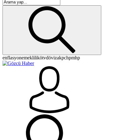
enflasyon
emeklilik
ötv
döviz
akp
chp
mhp