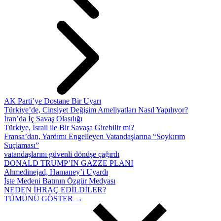
AK Parti’ye Dostane Bir Uyarı
Türkiye’de, Cinsiyet Değişim Ameliyatları Nasıl Yapılıyor?
İran’da İç Savaş Olasılığı
Türkiye, İsrail ile Bir Savaşa Girebilir mi?
Fransa’dan, Yardımı Engelleyen Vatandaşlarına “Soykırım
Suçlaması”
vatandaşlarını güvenli dönüşe çağırdı
DONALD TRUMP’IN GAZZE PLANI
Ahmedinejad, Hamaney’i Uyardı
İşte Medeni Batının Özgür Medyası
NEDEN İHRAÇ EDİLDİLER?
TÜMÜNÜ GÖSTER →