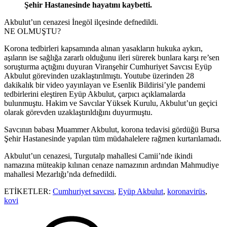
Şehir Hastanesinde hayatını kaybetti.
Akbulut’un cenazesi İnegöl ilçesinde defnedildi.
NE OLMUŞTU?
Korona tedbirleri kapsamında alınan yasakların hukuka aykırı,
aşıların ise sağlığa zararlı olduğunu ileri sürerek bunlara karşı re’sen
soruşturma açtığını duyuran Viranşehir Cumhuriyet Savcısı Eyüp
Akbulut görevinden uzaklaştırılmıştı. Youtube üzerinden 28
dakikalık bir video yayınlayan ve Esenlik Bildirisi’yle pandemi
tedbirlerini eleştiren Eyüp Akbulut, çarpıcı açıklamalarda
bulunmuştu. Hakim ve Savcılar Yüksek Kurulu, Akbulut’un geçici
olarak görevden uzaklaştırıldığını duyurmuştu.
Savcının babası Muammer Akbulut, korona tedavisi gördüğü Bursa
Şehir Hastanesinde yapılan tüm müdahalelere rağmen kurtarılamadı.
Akbulut’un cenazesi, Turgutalp mahallesi Camii’nde ikindi
namazına müteakip kılınan cenaze namazının ardından Mahmudiye
mahallesi Mezarlığı’nda defnedildi.
ETİKETLER:
Cumhuriyet savcısı
,
Eyüp Akbulut
,
koronavirüs
,
kovi