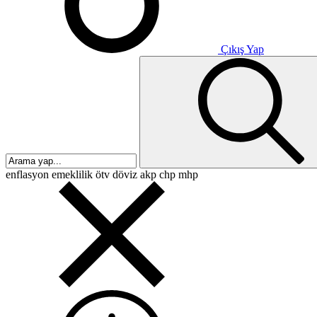
Çıkış Yap
enflasyon
emeklilik
ötv
döviz
akp
chp
mhp