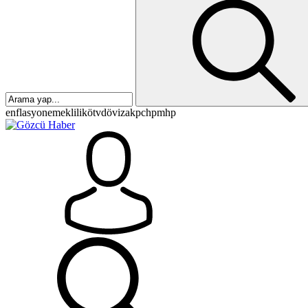
enflasyon
emeklilik
ötv
döviz
akp
chp
mhp