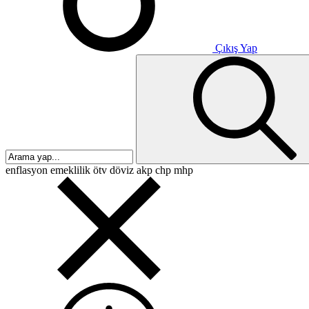
Çıkış Yap
enflasyon
emeklilik
ötv
döviz
akp
chp
mhp