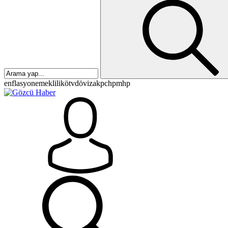
enflasyon
emeklilik
ötv
döviz
akp
chp
mhp