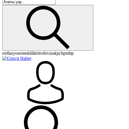
enflasyon
emeklilik
ötv
döviz
akp
chp
mhp