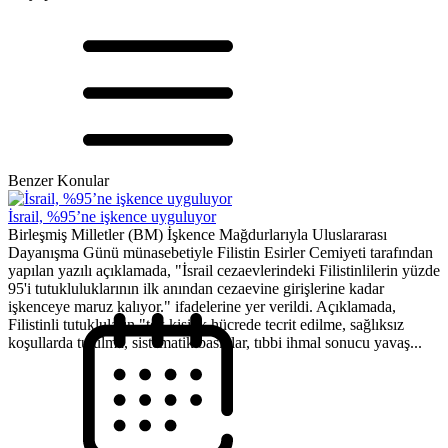
Benzer Konular
İsrail, %95’ne işkence uyguluyor
Birleşmiş Milletler (BM) İşkence Mağdurlarıyla Uluslararası
Dayanışma Günü münasebetiyle Filistin Esirler Cemiyeti tarafından
yapılan yazılı açıklamada, "İsrail cezaevlerindeki Filistinlilerin yüzde
95'i tutukluluklarının ilk anından cezaevine girişlerine kadar
işkenceye maruz kalıyor." ifadelerine yer verildi. Açıklamada,
Filistinli tutukluların "tek kişilik hücrede tecrit edilme, sağlıksız
koşullarda tutulma, sistematik baskılar, tıbbi ihmal sonucu yavaş...