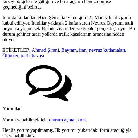
kuzey bölgelerine gittiğini ve bu araçların henüz dönüşe
geçmediğini belirtti.
İran’da kullanılan Hicri Şemsi takvime göre 21 Mart yılın ilk günü
kabul ediliyor. İranlılar yaklaşık 2 hafta süren Nevruz Bayramı tatili
boyunca yoğun şekilde aile ziyaretleri ve geziler gerçekleştiriyor. Bu
durum şehirler arası yollarda trafik kazalarının artmasına neden
oluyor.
ETİKETLER:
Ahmed Şirani
,
Bayram
,
iran
,
nevruz kutlamaları
,
Ölümler
,
trafik kazası
Yorumlar
Yorum yapabilmek için
oturum açmalısınız
.
Henüz yorum yapılmamış. İlk yorumu yukarıdaki form aracılığıyla
siz yapabilirsiniz.