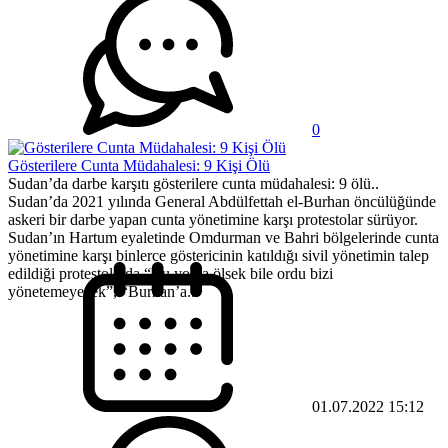
0
Gösterilere Cunta Müdahalesi: 9 Kişi Ölü
Sudan’da darbe karşıtı gösterilere cunta müdahalesi: 9 ölü..
Sudan’da 2021 yılında General Abdülfettah el-Burhan öncülüğünde
askeri bir darbe yapan cunta yönetimine karşı protestolar sürüyor.
Sudan’ın Hartum eyaletinde Omdurman ve Bahri bölgelerinde cunta
yönetimine karşı binlerce göstericinin katıldığı sivil yönetimin talep
edildiği protestolarda “Bu yolda ölsek bile ordu bizi
yönetemeyecek”, “Burhan’a...
01.07.2022 15:12