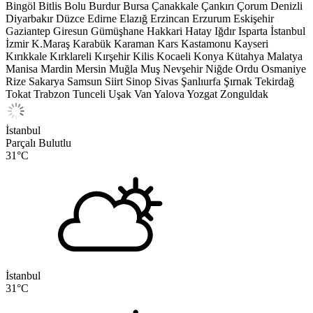
Bingöl
Bitlis
Bolu
Burdur
Bursa
Çanakkale
Çankırı
Çorum
Denizli
Diyarbakır
Düzce
Edirne
Elazığ
Erzincan
Erzurum
Eskişehir
Gaziantep
Giresun
Gümüşhane
Hakkari
Hatay
Iğdır
Isparta
İstanbul
İzmir
K.Maraş
Karabük
Karaman
Kars
Kastamonu
Kayseri
Kırıkkale
Kırklareli
Kırşehir
Kilis
Kocaeli
Konya
Kütahya
Malatya
Manisa
Mardin
Mersin
Muğla
Muş
Nevşehir
Niğde
Ordu
Osmaniye
Rize
Sakarya
Samsun
Siirt
Sinop
Sivas
Şanlıurfa
Şırnak
Tekirdağ
Tokat
Trabzon
Tunceli
Uşak
Van
Yalova
Yozgat
Zonguldak
İstanbul
Parçalı Bulutlu
31
°C
İstanbul
31
°C