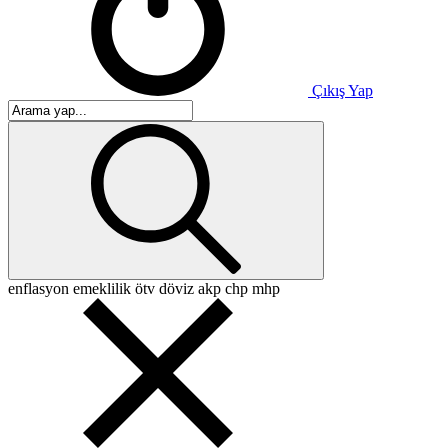
Çıkış Yap
enflasyon
emeklilik
ötv
döviz
akp
chp
mhp