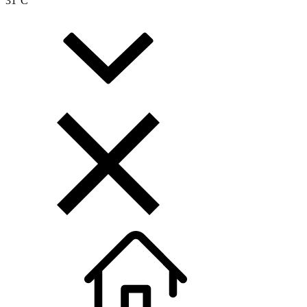
31
°C