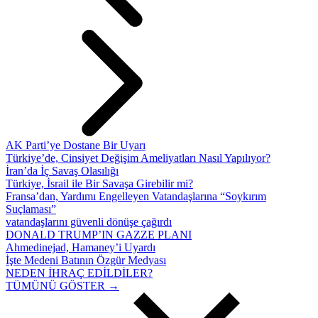
AK Parti’ye Dostane Bir Uyarı
Türkiye’de, Cinsiyet Değişim Ameliyatları Nasıl Yapılıyor?
İran’da İç Savaş Olasılığı
Türkiye, İsrail ile Bir Savaşa Girebilir mi?
Fransa’dan, Yardımı Engelleyen Vatandaşlarına “Soykırım
Suçlaması”
vatandaşlarını güvenli dönüşe çağırdı
DONALD TRUMP’IN GAZZE PLANI
Ahmedinejad, Hamaney’i Uyardı
İşte Medeni Batının Özgür Medyası
NEDEN İHRAÇ EDİLDİLER?
TÜMÜNÜ GÖSTER →