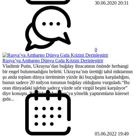
30.06.2020 20:31
0
Rusya’ya Ambargo Dünya Gıda Krizini Derinleştirir
Vladimir Putin, Ukrayna’dan buğday ihracatının önünde herhangi
bir engel bulunmadığını belirtti. Ukrayna’nın ürettiği tahıl miktarının
şu anda toplam dünya üretiminin yüzde iki buçuğunu karşıladığını,
bunun sadece 20 milyon tonunun buğday olduğunu vurguladı.“Bu
oran dünyadaki talebin sadece yüzde sıfır virgül beşini karşılıyor”
diye konuştu. Rus lider, Moskova’ya yönelik yaptırımların küresel
gıda...
05.06.2022 19:49