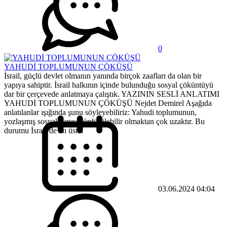
0
YAHUDİ TOPLUMUNUN ÇÖKÜŞÜ
İsrail, güçlü devlet olmanın yanında birçok zaafları da olan bir
yapıya sahiptir. İsrail halkının içinde bulunduğu sosyal çöküntüyü
dar bir çerçevede anlatmaya çalıştık. YAZININ SESLİ ANLATIMI
YAHUDİ TOPLUMUNUN ÇÖKÜŞÜ Nejdet Demirel Aşağıda
anlatılanlar ışığında şunu söyleyebiliriz: Yahudi toplumunun,
yozlaşmış sosyal yapısı sürdürülebilir olmaktan çok uzaktır. Bu
durumu İsrail’de en üst...
03.06.2024 04:04