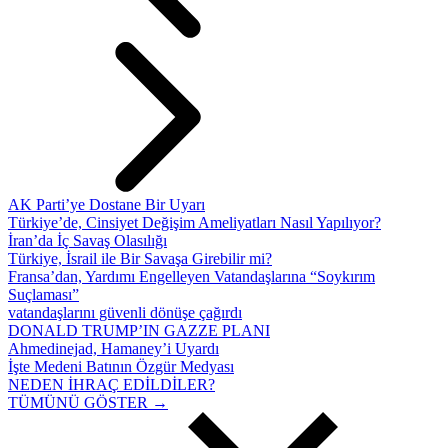
AK Parti’ye Dostane Bir Uyarı
Türkiye’de, Cinsiyet Değişim Ameliyatları Nasıl Yapılıyor?
İran’da İç Savaş Olasılığı
Türkiye, İsrail ile Bir Savaşa Girebilir mi?
Fransa’dan, Yardımı Engelleyen Vatandaşlarına “Soykırım
Suçlaması”
vatandaşlarını güvenli dönüşe çağırdı
DONALD TRUMP’IN GAZZE PLANI
Ahmedinejad, Hamaney’i Uyardı
İşte Medeni Batının Özgür Medyası
NEDEN İHRAÇ EDİLDİLER?
TÜMÜNÜ GÖSTER →