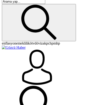
enflasyon
emeklilik
ötv
döviz
akp
chp
mhp