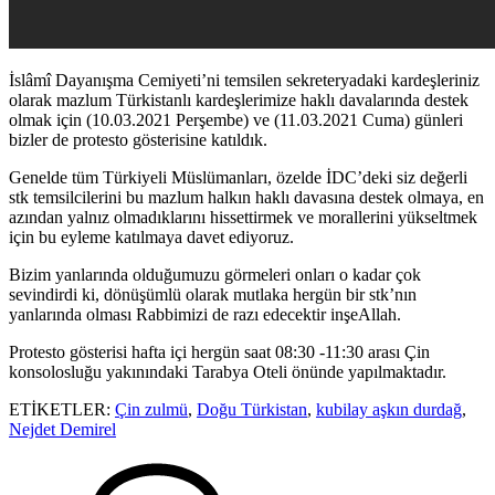
İslâmî Dayanışma Cemiyeti’ni temsilen sekreteryadaki kardeşleriniz
olarak mazlum Türkistanlı kardeşlerimize haklı davalarında destek
olmak için (10.03.2021 Perşembe) ve (11.03.2021 Cuma) günleri
bizler de protesto gösterisine katıldık.
Genelde tüm Türkiyeli Müslümanları, özelde İDC’deki siz değerli
stk temsilcilerini bu mazlum halkın haklı davasına destek olmaya, en
azından yalnız olmadıklarını hissettirmek ve morallerini yükseltmek
için bu eyleme katılmaya davet ediyoruz.
Bizim yanlarında olduğumuzu görmeleri onları o kadar çok
sevindirdi ki, dönüşümlü olarak mutlaka hergün bir stk’nın
yanlarında olması Rabbimizi de razı edecektir inşeAllah.
Protesto gösterisi hafta içi hergün saat 08:30 -11:30 arası Çin
konsolosluğu yakınındaki Tarabya Oteli önünde yapılmaktadır.
ETİKETLER:
Çin zulmü
,
Doğu Türkistan
,
kubilay aşkın durdağ
,
Nejdet Demirel