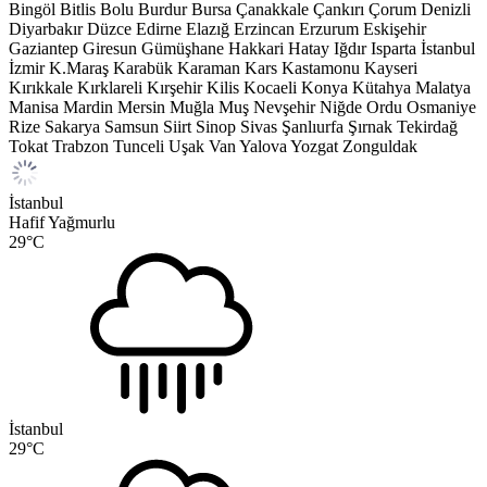
Bingöl
Bitlis
Bolu
Burdur
Bursa
Çanakkale
Çankırı
Çorum
Denizli
Diyarbakır
Düzce
Edirne
Elazığ
Erzincan
Erzurum
Eskişehir
Gaziantep
Giresun
Gümüşhane
Hakkari
Hatay
Iğdır
Isparta
İstanbul
İzmir
K.Maraş
Karabük
Karaman
Kars
Kastamonu
Kayseri
Kırıkkale
Kırklareli
Kırşehir
Kilis
Kocaeli
Konya
Kütahya
Malatya
Manisa
Mardin
Mersin
Muğla
Muş
Nevşehir
Niğde
Ordu
Osmaniye
Rize
Sakarya
Samsun
Siirt
Sinop
Sivas
Şanlıurfa
Şırnak
Tekirdağ
Tokat
Trabzon
Tunceli
Uşak
Van
Yalova
Yozgat
Zonguldak
İstanbul
Hafif Yağmurlu
29
°C
İstanbul
29
°C