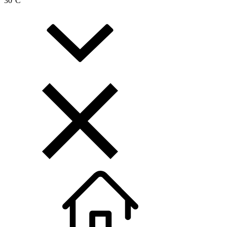
30
°C