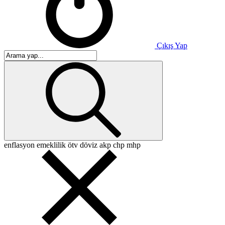
Çıkış Yap
enflasyon
emeklilik
ötv
döviz
akp
chp
mhp