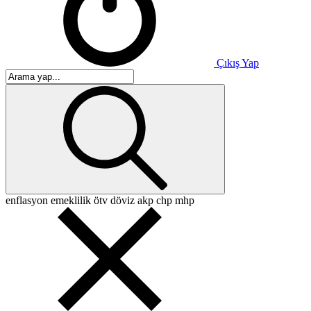
Çıkış Yap
enflasyon
emeklilik
ötv
döviz
akp
chp
mhp