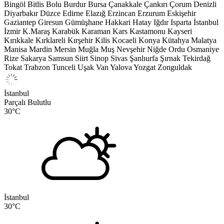
Bingöl
Bitlis
Bolu
Burdur
Bursa
Çanakkale
Çankırı
Çorum
Denizli
Diyarbakır
Düzce
Edirne
Elazığ
Erzincan
Erzurum
Eskişehir
Gaziantep
Giresun
Gümüşhane
Hakkari
Hatay
Iğdır
Isparta
İstanbul
İzmir
K.Maraş
Karabük
Karaman
Kars
Kastamonu
Kayseri
Kırıkkale
Kırklareli
Kırşehir
Kilis
Kocaeli
Konya
Kütahya
Malatya
Manisa
Mardin
Mersin
Muğla
Muş
Nevşehir
Niğde
Ordu
Osmaniye
Rize
Sakarya
Samsun
Siirt
Sinop
Sivas
Şanlıurfa
Şırnak
Tekirdağ
Tokat
Trabzon
Tunceli
Uşak
Van
Yalova
Yozgat
Zonguldak
İstanbul
Parçalı Bulutlu
30
°C
İstanbul
30
°C