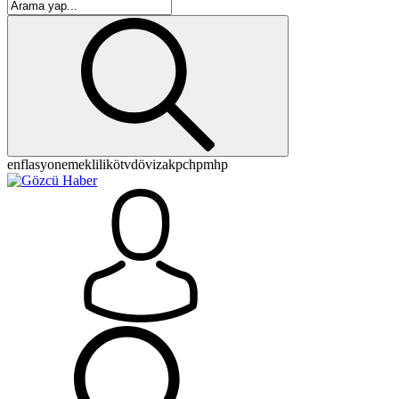
enflasyon
emeklilik
ötv
döviz
akp
chp
mhp