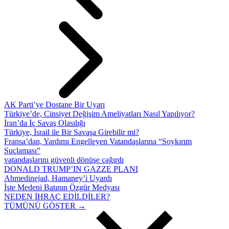
AK Parti’ye Dostane Bir Uyarı
Türkiye’de, Cinsiyet Değişim Ameliyatları Nasıl Yapılıyor?
İran’da İç Savaş Olasılığı
Türkiye, İsrail ile Bir Savaşa Girebilir mi?
Fransa’dan, Yardımı Engelleyen Vatandaşlarına “Soykırım
Suçlaması”
vatandaşlarını güvenli dönüşe çağırdı
DONALD TRUMP’IN GAZZE PLANI
Ahmedinejad, Hamaney’i Uyardı
İşte Medeni Batının Özgür Medyası
NEDEN İHRAÇ EDİLDİLER?
TÜMÜNÜ GÖSTER →