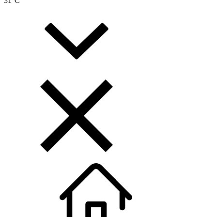
31
°C