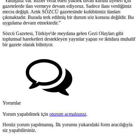
“Yanlışınız var. Bizler vefat eden yüksek divan kurulu üyeleri için
gazetelerde ilan vermeye devam ediyoruz. Sadece ilanı verdiğimiz
mecra değişti. Artık SÖZCÜ gazetesinde kulübümüz ilanları
çıkmaktadır. Burada terk edilmiş bir durum söz konusu değildir. Bu
uygulama devam etmektedir.”
Sözcü Gazetesi, Türkiye'de meydana gelen Gezi Olayları gibi
toplumsal hareketleri destekleyen yayınlar yapan ve iktidara muhalif
bir gazete olarak biliniyor.
Yorumlar
Yorum yapabilmek için
oturum açmalısınız
.
Henüz yorum yapılmamış. İlk yorumu yukarıdaki form aracılığıyla
siz yapabilirsiniz.