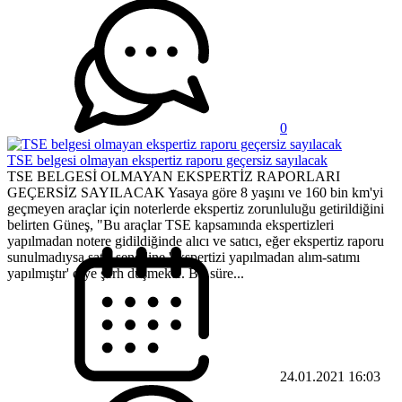
0
TSE belgesi olmayan ekspertiz raporu geçersiz sayılacak
TSE BELGESİ OLMAYAN EKSPERTİZ RAPORLARI
GEÇERSİZ SAYILACAK Yasaya göre 8 yaşını ve 160 bin km'yi
geçmeyen araçlar için noterlerde ekspertiz zorunluluğu getirildiğini
belirten Güneş, "Bu araçlar TSE kapsamında ekspertizleri
yapılmadan notere gidildiğinde alıcı ve satıcı, eğer ekspertiz raporu
sunulmadıysa satış senedine 'ekspertizi yapılmadan alım-satımı
yapılmıştır' diye şerh düşmekte. Bir süre...
24.01.2021 16:03