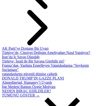
AK Parti’ye Dostane Bir Uyarı
Türkiye’de, Cinsiyet Değişim Ameliyatları Nasıl Yapılıyor?
İran’da İç Savaş Olasılığı
Türkiye, İsrail ile Bir Savaşa Girebilir mi?
Fransa’dan, Yardımı Engelleyen Vatandaşlarına “Soykırım
Suçlaması”
vatandaşlarını güvenli dönüşe çağırdı
DONALD TRUMP’IN GAZZE PLANI
Ahmedinejad, Hamaney’i Uyardı
İşte Medeni Batının Özgür Medyası
NEDEN İHRAÇ EDİLDİLER?
TÜMÜNÜ GÖSTER →