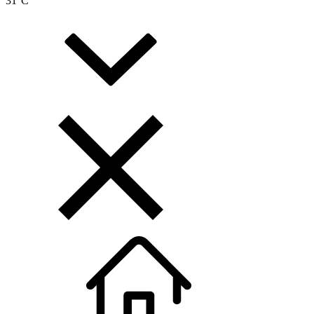
31
°C