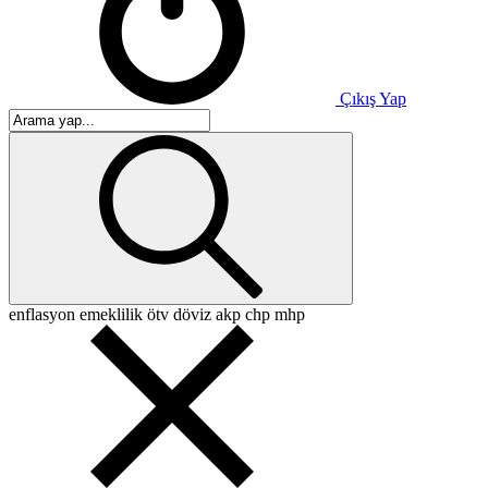
Çıkış Yap
enflasyon
emeklilik
ötv
döviz
akp
chp
mhp