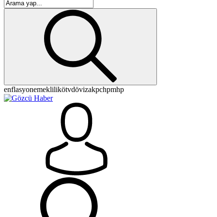
enflasyon
emeklilik
ötv
döviz
akp
chp
mhp