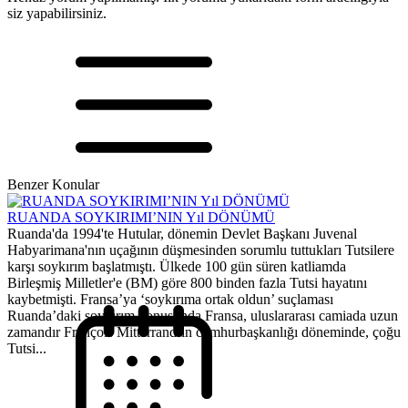
siz yapabilirsiniz.
Benzer Konular
RUANDA SOYKIRIMI’NIN Yıl DÖNÜMÜ
Ruanda'da 1994'te Hutular, dönemin Devlet Başkanı Juvenal
Habyarimana'nın uçağının düşmesinden sorumlu tuttukları Tutsilere
karşı soykırım başlatmıştı. Ülkede 100 gün süren katliamda
Birleşmiş Milletler'e (BM) göre 800 binden fazla Tutsi hayatını
kaybetmişti. Fransa’ya ‘soykırıma ortak oldun’ suçlaması
Ruanda’daki soykırım konusunda Fransa, uluslararası camiada uzun
zamandır François Mitterrand’ın cumhurbaşkanlığı döneminde, çoğu
Tutsi...