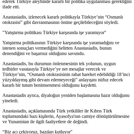
ederek Türkiye aleyhinde kararlı bir politika uygulanması gerektiğini
ifade etti.
Anastasiadis, izlenecek kararlı politikayla Türkiye’nin “Osmanlı
otokrasisi” gibi davranmasının önüne geçilebileceğini söyledi.
"Yatıştırma politikası Türkiye karşısında işe yaramıyor''
Yatıştırma politikasının Türkiye karşısında işe yaramadığını ve
istenen sonuçları vermediğini belirten Anastasiadis, bunun
denendiğini ve başarısız olduğunu savundu.
Anastasiadis, bu durumun önlenmesinin tek yolunun, uygun
tedbirler vasıtasıyla Türkiye’ye net mesajlar verecek ve
Türkiye’nin, “Osmanlı otokrasisinin rahat hareket edebildiği 18’inci
yüzyıldaymış gibi devam edemeyeceği” anlayışını nüfuz edecek
kararlı bir tutum benimsenmesi olduğunu kaydetti.
Anastasiadis ayrıca, diyaloğun yeniden başlamasına hazır olduğunu
yineledi.
Anastasiadis, açıklamasında Türk yetkililer ile Kıbrıs Türk
toplumundaki bazı kişilerin, Ayasofya'nın camiye dönüştürülmesine
ve Yunanistan ile ilgili faaliyetlere de değindi.
“Biz acı çekiyoruz, bazıları kutluyor''