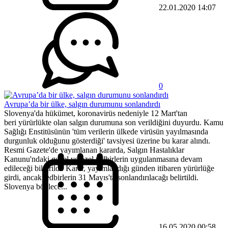
22.01.2020 14:07
0
Avrupa’da bir ülke, salgın durumunu sonlandırdı
Slovenya'da hükümet, koronavirüs nedeniyle 12 Mart'tan
beri yürürlükte olan salgın durumuna son verildiğini duyurdu. Kamu
Sağlığı Enstitüsünün 'tüm verilerin ülkede virüsün yayılmasında
durgunluk olduğunu gösterdiği' tavsiyesi üzerine bu karar alındı.
Resmi Gazete'de yayımlanan kararda, Salgın Hastalıklar
Kanunu'ndaki genel ve özel tedbirlerin uygulanmasına devam
edileceği bildirildi. Karar, yayımlandığı günden itibaren yürürlüğe
girdi, ancak tedbirlerin 31 Mayıs'ta sonlandırılacağı belirtildi.
Slovenya böylece...
16.05.2020 00:58