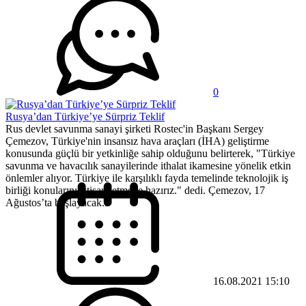
0
Rusya’dan Türkiye’ye Sürpriz Teklif
Rus devlet savunma sanayi şirketi Rostec'in Başkanı Sergey
Çemezov, Türkiye'nin insansız hava araçları (İHA) geliştirme
konusunda güçlü bir yetkinliğe sahip olduğunu belirterek, "Türkiye
savunma ve havacılık sanayilerinde ithalat ikamesine yönelik etkin
önlemler alıyor. Türkiye ile karşılıklı fayda temelinde teknolojik iş
birliği konularını istişare etmeye hazırız." dedi. Çemezov, 17
Ağustos’ta başlayacak...
16.08.2021 15:10