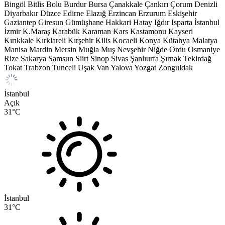
Bingöl
Bitlis
Bolu
Burdur
Bursa
Çanakkale
Çankırı
Çorum
Denizli
Diyarbakır
Düzce
Edirne
Elazığ
Erzincan
Erzurum
Eskişehir
Gaziantep
Giresun
Gümüşhane
Hakkari
Hatay
Iğdır
Isparta
İstanbul
İzmir
K.Maraş
Karabük
Karaman
Kars
Kastamonu
Kayseri
Kırıkkale
Kırklareli
Kırşehir
Kilis
Kocaeli
Konya
Kütahya
Malatya
Manisa
Mardin
Mersin
Muğla
Muş
Nevşehir
Niğde
Ordu
Osmaniye
Rize
Sakarya
Samsun
Siirt
Sinop
Sivas
Şanlıurfa
Şırnak
Tekirdağ
Tokat
Trabzon
Tunceli
Uşak
Van
Yalova
Yozgat
Zonguldak
İstanbul
Açık
31
°C
İstanbul
31
°C